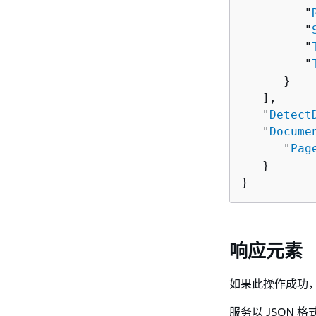
         "
         "
         "
         "
      }

   ],

   "
Detect
   "
Docume
      "
Pag
   }

}
响应元素
如果此操作成功，则
服务以 JSON 