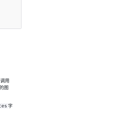
 调用
式的图
字
tes