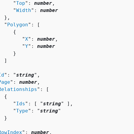
     "
Top
": 
number
,

     "
Width
": 
number
 },

  "
Polygon
": [ 

{
        "
X
": 
number
,

        "
Y
": 
number
    }

 ]



Id
": "
string
",

Page
": 
number
,

Relationships
": [ 

{
     "
Ids
": [ "
string
" ],

     "
Type
": "
string
"

 }



RowIndex
": 
number
,
