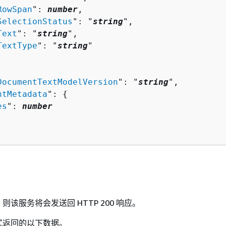
RowSpan
": 
number
,

SelectionStatus
": "
string
",

Text
": "
string
",

TextType
": "
string
"

DocumentTextModelVersion
": "
string
",

ntMetadata
": 
{
es
": 
number
该服务将会发送回 HTTP 200 响应。
格式返回的以下数据。