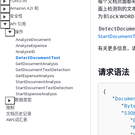
代码示例
每个文档页面都
Amazon A2I 和
面上检测到的文
为
WOR
安全性
Block
API 引用
DetectDocume
操作
StartDocumentT
AnalyzeDocument
AnalyzeExpense
有关更多信息，请
AnalyzeID
DetectDocumentText
GetDocumentAnalysis
GetDocumentTextDetection
请求语法
GetExpenseAnalysis
StartDocumentAnalysis
StartDocumentTextDetection
{
StartExpenseAnalysis
   "
Docume
数据类型
      "
Byt
限制
      "
S3O
文档历史记录
AWS词汇表
         "
         "
         "