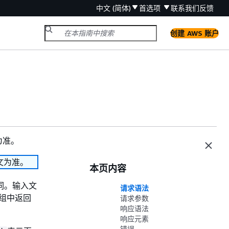
中文 (简体)
首选项
联系我们
反馈
创建 AWS 账户
为准。
文为准。
本页内容
单词。输入文
请求语法
组中返回
请求参数
响应语法
响应元素
错误