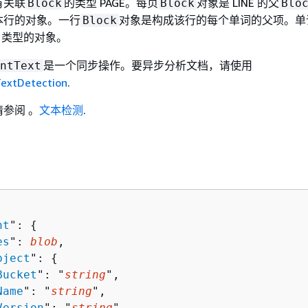
有关联
的类型 PAGE。每页
对象是 LINE 的父
Block
Block
Blo
本行的对象。一行
对象是构成该行的每个单词的父项。单
Block
D 类型的对象。
是一个同步操作。要异步分析文档，请使用
ntText
extDetection
.
参阅 。
文本检测
.
nt
": 
{
es
": 
blob
,

bject
": 
{
Bucket
": "
string
",

Name
": "
string
",

Version
": "
string
"
