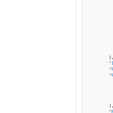
          
          
           
          
          
          
           
           
         },
         "
         "
         "
          
          
           
         ],
         "