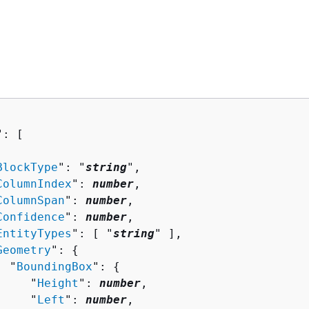
": [ 

BlockType
": "
string
",

ColumnIndex
": 
number
,

ColumnSpan
": 
number
,

Confidence
": 
number
,

EntityTypes
": [ "
string
" ],

Geometry
": 
{
  "
BoundingBox
": 
{
     "
Height
": 
number
,

     "
Left
": 
number
,
