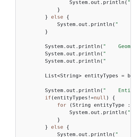
                System.out.println(
"  
            }

        } 
else
{
            System.out.println(
"      
        }

        System.out.println(
"    Geomet
        System.out.println(
"        Bo
        System.out.println(
"        Po
        List<String> entityTypes = blo
        System.out.println(
"    Entity
if
(entityTypes!=
null
) 
{
for
 (String entityType : e
                System.out.println(
"  
            }

        } 
else
{
            System.out.println(
"      