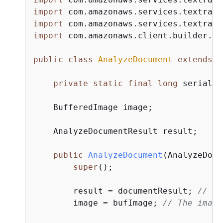
import
import
import
 com.amazonaws.client.builder.Aw
public
class
AnalyzeDocument
extends
J
private
static
final
long
 serialVe
    BufferedImage image;

    AnalyzeDocumentResult result;

public
AnalyzeDocument
(AnalyzeDocu
super
();

        result = documentResult; 
// Re
        image = bufImage; 
// The image