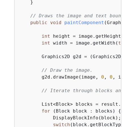
    }

// Draws the image and text boundi
public
void
paintComponent
(Graphic
int
 height = image.getHeight(
t
int
 width = image.getWidth(
thi
        Graphics2D g2d = (Graphics2D) 
// Draw the image.
        g2d.drawImage(image, 
0
, 
0
, ima
// Iterate through blocks and 
        List<Block> blocks = result.ge
for
 (Block block : blocks) 
{
            DisplayBlockInfo(block);

switch
(block.getBlockType(