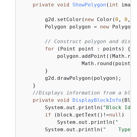
private
void
ShowPolygon
(
int
 image
        g2d.setColor(
new
 Color(
0
, 
0
, 
0
        Polygon polygon = 
new
 Polygon(
// Construct polygon and displ
for
 (Point point : points) 
{
            polygon.addPoint((Math.rou
                    Math.round(point.g
        }

        g2d.drawPolygon(polygon);

    }

//Displays information from a bloc
private
void
DisplayBlockInfo
(Bloc
        System.out.println(
"Block Id :
if
 (block.getText()!=
null
)

            System.out.println(
"    De
        System.out.println(
"    Type: 