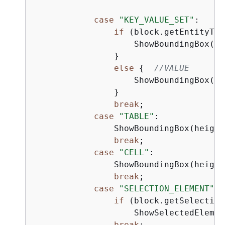
case
"KEY_VALUE_SET"
:

if
 (block.getEntityTyp
                    ShowBoundingBox(he
                }

else
{
//VALUE
                    ShowBoundingBox(he
                }

break
;

case
"TABLE"
:

                ShowBoundingBox(height
break
;

case
"CELL"
:

                ShowBoundingBox(height
break
;

case
"SELECTION_ELEMENT"
:

if
 (block.getSelection
                    ShowSelectedElemen
break
;    
