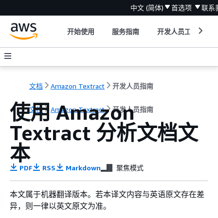
中文 (简体)
首选项
联系
开始使用
服务指南
开发人员工具
文档
Amazon Textract
开发人员指南
使用 Amazon
文档
Amazon Textract
开发人员指南
Textract 分析文档文
本
PDF
RSS
Markdown
聚焦模式
本文属于机器翻译版本。若本译文内容与英语原文存在差
异，则一律以英文原文为准。