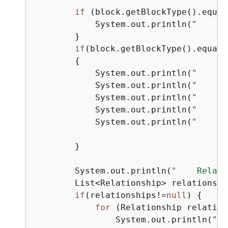
if
 (block.getBlockType().equal
            System.out.println(
"    Co
        }

if
(block.getBlockType().equals
{
            System.out.println(
"    Ce
            System.out.println(
"      
            System.out.println(
"      
            System.out.println(
"      
            System.out.println(
"      
        }

        System.out.println(
"    Relati
        List<Relationship> relationshi
if
(relationships!=
null
) 
{
for
 (Relationship relation
                System.out.println(
"  