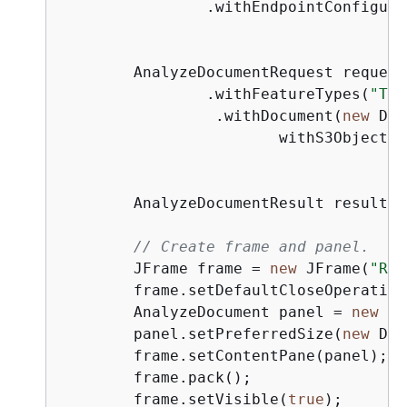
                .withEndpointConfigura
        AnalyzeDocumentRequest request
                .withFeatureTypes(
"TAB
                 .withDocument(
new
 Doc
                        withS3Object(
n
        AnalyzeDocumentResult result =
// Create frame and panel.
        JFrame frame = 
new
 JFrame(
"Rot
        frame.setDefaultCloseOperation
        AnalyzeDocument panel = 
new
 An
        panel.setPreferredSize(
new
 Dim
        frame.setContentPane(panel);

        frame.pack();

        frame.setVisible(
true
); 
