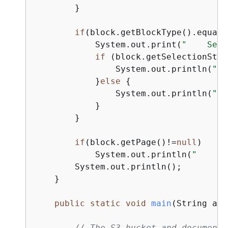
        }

if
(block.getBlockType().equals
            System.out.print(
"    Sele
if
 (block.getSelectionStat
                System.out.println(
"Se
            }
else
{
                System.out.println(
" N
            }

        }

if
(block.getPage()!=
null
)

            System.out.println(
"    Pa
        System.out.println();

    }

public
static
void
main
(String arg
// The S3 bucket and document