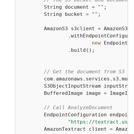
        String document = 
""
;

        String bucket = 
""
;

        AmazonS3 s3client = AmazonS3Cl
                .withEndpointConfigura
new
 EndpointCo
                .build();

// Get the document from S3
        com.amazonaws.services.s3.mode
        S3ObjectInputStream inputStrea
        BufferedImage image = ImageIO.
// Call AnalyzeDocument 
        EndpointConfiguration endpoint
"https://textract.us-e
        AmazonTextract client = Amazon