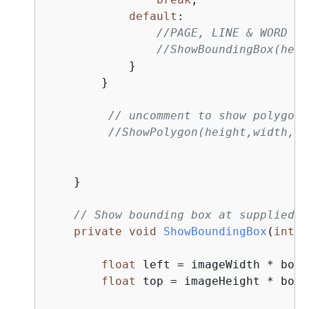
default
:

//PAGE, LINE & WORD
//ShowBoundingBox(heig
            }

        }

// uncomment to show polygon 
//ShowPolygon(height,width,bl
    }

// Show bounding box at supplied l
private
void
ShowBoundingBox
(
int
 i
float
 left = imageWidth * box.
float
 top = imageHeight * box.