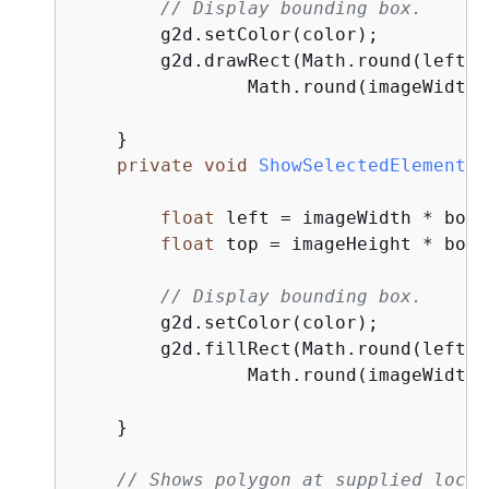
// Display bounding box.
        g2d.setColor(color);

        g2d.drawRect(Math.round(left),
                Math.round(imageWidth 
    }

private
void
ShowSelectedElement
(
i
float
 left = imageWidth * box.
float
 top = imageHeight * box.
// Display bounding box.
        g2d.setColor(color);

        g2d.fillRect(Math.round(left),
                Math.round(imageWidth 
    }

// Shows polygon at supplied locat