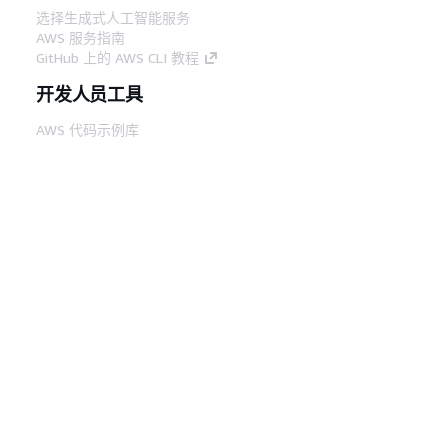
选择生成式人工智能服务
AWS 服务指南
GitHub 上的 AWS CLI 教程
开发人员工具
AWS 代码示例库
AWS CLI
AWS 构建者中心
AWS 开发人员工具博客
有用的链接
下载 AWS 文档 MCP 服务器
登录 AWS 管理控制台
AWS re:Post
隐私
网站条款
Cookie 首选项
© 2026,
Amazon Web Services, Inc. 或其附属公司。保留所有
中文 (简体)
权利。