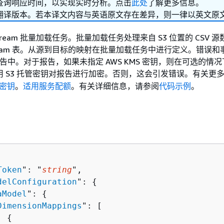
查询响应时间，以实现实时分析。点击
此处
了解更多信息。
翻译版本。若本译文内容与英语原文存在差异，则一律以英文原
stream 批量加载任务。批量加载任务处理来自 S3 位置的 CSV 
stream 表。从源到目标的映射在批量加载任务中进行定义。错误
报告中。对于报告，如果未指定 AWS KMS 密钥，则在可选的情况
用 S3 托管密钥对报告进行加密。否则，这会引发错误。有关更
式密钥
。
适用服务配额
。有关详细信息，请参阅
代码示例
。
Token
": "
string
",

delConfiguration
": 
{
aModel
": 
{
DimensionMappings
": [ 

{