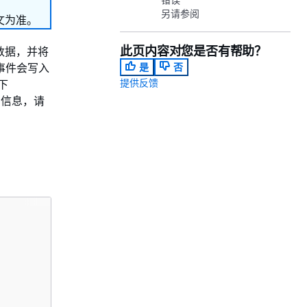
另请参阅
文为准。
此页内容对您是否有帮助？
源数据，并将
和事件会写入
是
否
提供反馈
下
多信息，请