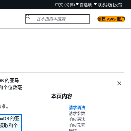
中文 (简体)
首选项
联系我们
反馈
创建 AWS 账户
xDB 的亚马
摄取和个位数毫
本页内容
为准。
请求语法
请求参数
uxDB 的亚
响应语法
数据摄取和个
响应元素
错误