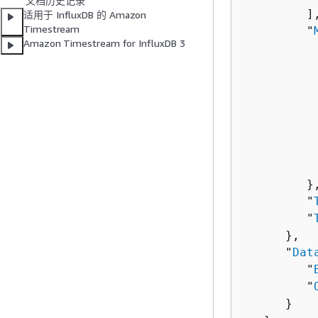
文档历史记录
         ],
适用于 InfluxDB 的 Amazon
Timestream
         "
Amazon Timestream for InfluxDB 3
          
          
          
          
           
           
          
         },
         "
         "
      },

      "
Dat
         "
         "
      }
