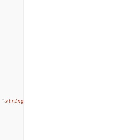
 "
string
"
