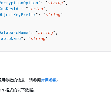
EncryptionOption
": "
string
",

KmsKeyId
": "
string
",

ObjectKeyPrefix
": "
string
"

DatabaseName
": "
string
",

TableName
": "
string
"

通用参数的信息，请参阅
常用参数
。
ON 格式的以下数据。