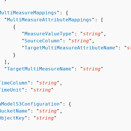


MultiMeasureMappings
": 
{
  "
MultiMeasureAttributeMappings
": [ 

{
        "
MeasureValueType
": "
string
",

        "
SourceColumn
": "
string
",

        "
TargetMultiMeasureAttributeName
": "
s
    }

 ],

  "
TargetMultiMeasureName
": "
string
"



TimeColumn
": "
string
",

TimeUnit
": "
string
"

aModelS3Configuration
": 
{
BucketName
": "
string
",

ObjectKey
": "
string
"
