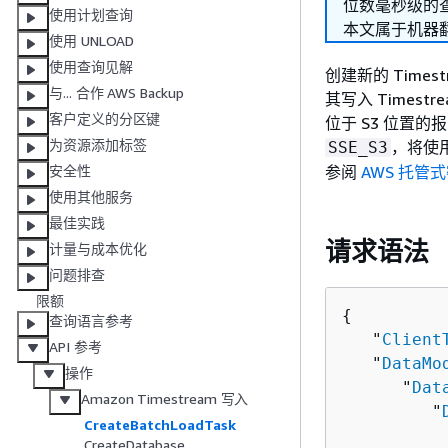
位数毫秒级的
使用计划查询
本文属于机器
使用 UNLOAD
使用查询见解
创建新的 Time
与... 合作 AWS Backup
其写入 Time
客户定义的分区键
位于 S3 位置的
为资源添加标签
，将使
SSE_S3
参阅
AWS 托管
安全性
使用其他服务
最佳实践
请求语法
计量与成本优化
问题排查
限额
{
查询语言参考
   "
Client
API 参考
   "
DataMo
操作
      "
Dat
Amazon Timestream 写入
         "
CreateBatchLoadTask
CreateDatabase