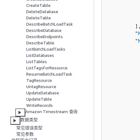
          
CreateTable
          
DeleteDatabase
DeleteTable
           
DescribeBatchLoadTask
         ],
DescribeDatabase
         "
DescribeEndpoints
         "
DescribeTable
ListBatchLoadTasks
ListDatabases
          
ListTables
          
ListTagsForResource
          
ResumeBatchLoadTask
TagResource
          
UntagResource
UpdateDatabase
          
UpdateTable
          
WriteRecords
           
Amazon Timestream 查询
           
数据类型
          
常见错误类型
          
常见参数
           