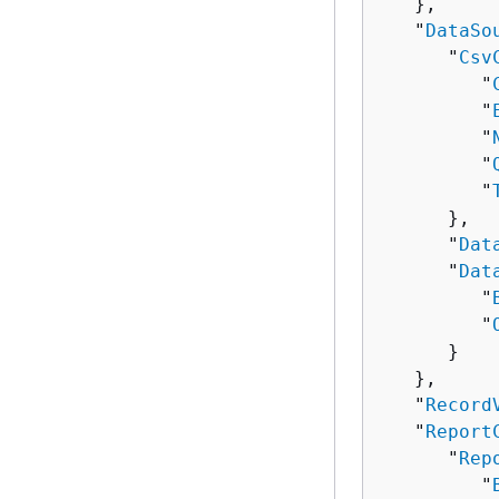
   },

   "
DataSo
      "
Csv
         "
         "
         "
         "
         "
      },

      "
Dat
      "
Dat
         "
         "
      }

   },

   "
Record
   "
Report
      "
Rep
         "