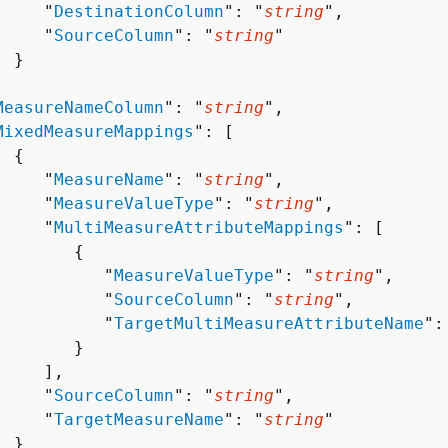
     "
DestinationColumn
": "
string
",

     "
SourceColumn
": "
string
"

 }



MeasureNameColumn
": "
string
",

MixedMeasureMappings
": [ 

{
     "
MeasureName
": "
string
",

     "
MeasureValueType
": "
string
",

     "
MultiMeasureAttributeMappings
": [ 

{
           "
MeasureValueType
": "
string
",

           "
SourceColumn
": "
string
",

           "
TargetMultiMeasureAttributeName
":
       }

    ],

     "
SourceColumn
": "
string
",

     "
TargetMeasureName
": "
string
"

 }
