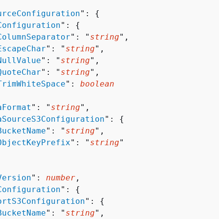
urceConfiguration
": 
{
Configuration
": 
{
ColumnSeparator
": "
string
",

EscapeChar
": "
string
",

NullValue
": "
string
",

QuoteChar
": "
string
",

TrimWhiteSpace
": 
boolean
aFormat
": "
string
",

aSourceS3Configuration
": 
{
BucketName
": "
string
",

ObjectKeyPrefix
": "
string
"

Version
": 
number
,

Configuration
": 
{
ortS3Configuration
": 
{
BucketName
": "
string
",
