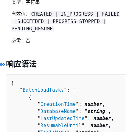
类型：字符串
有效值：
CREATED | IN_PROGRESS | FAILED
| SUCCEEDED | PROGRESS_STOPPED |
PENDING_RESUME
必需：否
响应语法
{
   "
BatchLoadTasks
": [ 

{
         "
CreationTime
": 
number
,

         "
DatabaseName
": "
string
",

         "
LastUpdatedTime
": 
number
,

         "
ResumableUntil
": 
number
,
