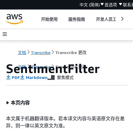
中文 (简体)
首选项
联系
开始使用
服务指南
开发人员工具
文档
Transcribe
Transcribe 更改
SentimentFilter
文档
Transcribe
Transcribe 更改
PDF
Markdown
聚焦模式
本页内容
本文属于机器翻译版本。若本译文内容与英语原文存在差
异，则一律以英文原文为准。