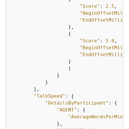
"Score"
: 
2.5
,

"BeginOffsetMilli
"EndOffsetMillis"
                    },

{
"Score"
: 
5.0
,

"BeginOffsetMilli
"EndOffsetMillis"
                    }

                    ]

                }

            }

        },

"TalkSpeed"
: 
{
"DetailsByParticipant"
: 
{
"AGENT"
: 
{
"AverageWordsPerMinut
                },
