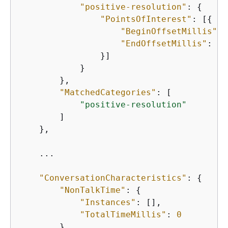
"positive-resolution"
: 
{
"PointsOfInterest"
: [
{
"BeginOffsetMillis"
: 
"EndOffsetMillis"
: 
42
                }]

            }

        },

"MatchedCategories"
: [

"positive-resolution"
        ]

    },

    ...

"ConversationCharacteristics"
: 
{
"NonTalkTime"
: 
{
"Instances"
: [],

"TotalTimeMillis"
: 
0
        },
