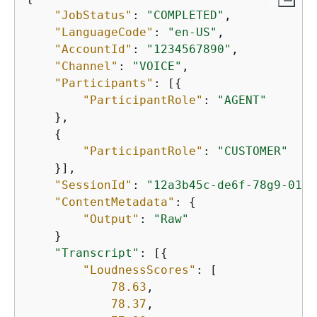
"JobStatus"
: 
"COMPLETED"
,

"LanguageCode"
: 
"en-US"
,

"AccountId"
: 
"1234567890"
,

"Channel"
: 
"VOICE"
,

"Participants"
: [
{
"ParticipantRole"
: 
"AGENT"
    }, 

{
"ParticipantRole"
: 
"CUSTOMER"
    }],

"SessionId"
: 
"12a3b45c-de6f-78g9-0123
"ContentMetadata"
: 
{
"Output"
: 
"Raw"
    }

"Transcript"
: [
{
"LoudnessScores"
: [

78.63
,

78.37
,
