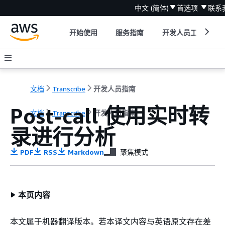
中文 (简体)
首选项
联系
开始使用
服务指南
开发人员工具
文档
Transcribe
开发人员指南
Post-call 使用实时转
文档
Transcribe
开发人员指南
录进行分析
PDF
RSS
Markdown
聚焦模式
本页内容
本文属于机器翻译版本。若本译文内容与英语原文存在差