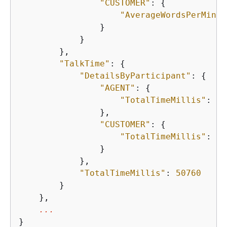
"CUSTOMER"
: 
{
"AverageWordsPerMinut
                }

            }

        },

"TalkTime"
: 
{
"DetailsByParticipant"
: 
{
"AGENT"
: 
{
"TotalTimeMillis"
: 
32
                },

"CUSTOMER"
: 
{
"TotalTimeMillis"
: 
18
                }

            },

"TotalTimeMillis"
: 
50760
        }

    },

...
}