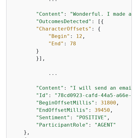
"Content"
: 
"Wonderful. I made all
"OutcomesDetected"
: [
{
"CharacterOffsets"
: 
{
"Begin"
: 
12
,

"End"
: 
78
        }

        }],

            ...

"Content"
: 
"I will send an email 
"Id"
: 
"78cd0923-cafd-44a5-a66e-09
"BeginOffsetMillis"
: 
31800
,

"EndOffsetMillis"
: 
39450
,

"Sentiment"
: 
"POSITIVE"
,

"ParticipantRole"
: 
"AGENT"
    },
