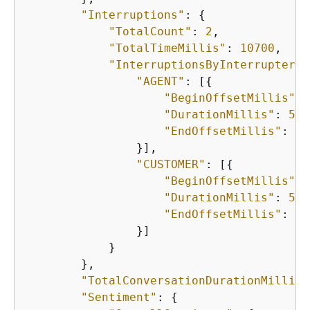
"Interruptions"
: 
{
"TotalCount"
: 
2
,

"TotalTimeMillis"
: 
10700
,

"InterruptionsByInterrupter"
:
"AGENT"
: [
{
"BeginOffsetMillis"
: 
"DurationMillis"
: 
551
"EndOffsetMillis"
: 
31
                }],

"CUSTOMER"
: [
{
"BeginOffsetMillis"
: 
"DurationMillis"
: 
519
"EndOffsetMillis"
: 
59
                }]

            }

        },

"TotalConversationDurationMillis"
"Sentiment"
: 
{