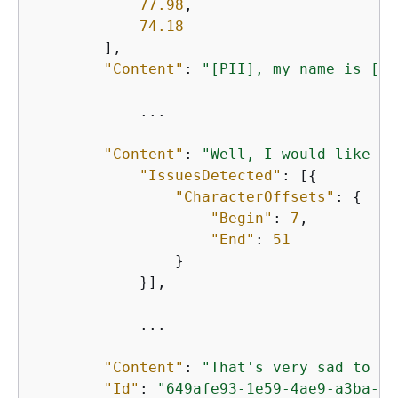
77.98
,

74.18
        ],

"Content"
: 
"[PII], my name is [PI
            ...

"Content"
: 
"Well, I would like to
"IssuesDetected"
: [
{
"CharacterOffsets"
: 
{
"Begin"
: 
7
,

"End"
: 
51
                }

            }],

            ...

"Content"
: 
"That's very sad to he
"Id"
: 
"649afe93-1e59-4ae9-a3ba-a0