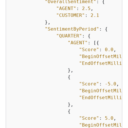
"OverallSentiment"
: 
{
"AGENT"
: 
2.5
,

"CUSTOMER"
: 
2.1
            },

"SentimentByPeriod"
: 
{
"QUARTER"
: 
{
"AGENT"
: [
{
"Score"
: 
0.0
,

"BeginOffsetMilli
"EndOffsetMillis"
                    },

{
"Score"
: 
-5.0
,

"BeginOffsetMilli
"EndOffsetMillis"
                    },

{
"Score"
: 
5.0
,

"BeginOffsetMilli