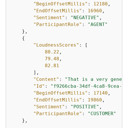
"BeginOffsetMillis"
: 
12180
,

"EndOffsetMillis"
: 
16960
,

"Sentiment"
: 
"NEGATIVE"
,

"ParticipantRole"
: 
"AGENT"
    },

{
"LoudnessScores"
: [

80.22
,

79.48
,

82.81
        ],

"Content"
: 
"That is a very genero
"Id"
: 
"f9266cba-34df-4ca8-9cea-4f
"BeginOffsetMillis"
: 
17140
,

"EndOffsetMillis"
: 
19860
,

"Sentiment"
: 
"POSITIVE"
,

"ParticipantRole"
: 
"CUSTOMER"
    },

            ...
