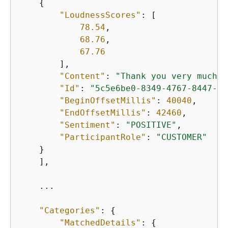
{
"LoudnessScores"
: [

78.54
,

68.76
,

67.76
        ],

"Content"
: 
"Thank you very much, 
"Id"
: 
"5c5e6be0-8349-4767-8447-98
"BeginOffsetMillis"
: 
40040
,

"EndOffsetMillis"
: 
42460
,

"Sentiment"
: 
"POSITIVE"
,

"ParticipantRole"
: 
"CUSTOMER"
    }

    ],

    ...

"Categories"
: 
{
"MatchedDetails"
: 
{