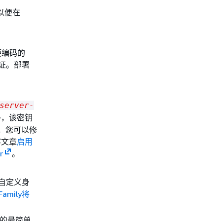
，以便在
硬编码的
证。部署
server-
此外，该密钥
后，您可以修
客文章
启用
r
。
中的自定义身
Family将
程的最简单