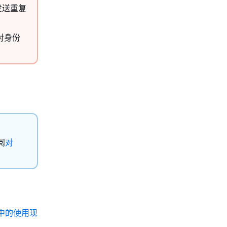
 发送重复
致对身份
阅
对
模板中的使用现