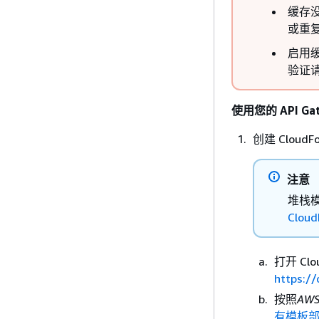
缓存没有
或重
启用缓
验证
使用您的 API Ga
创建 Clou
注意
堆栈模
Clou
打开 Cl
https:/
按照
AWS
有模板