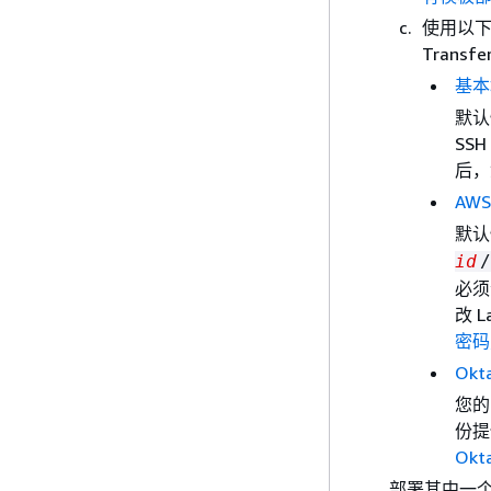
使用以下基
Trans
基本
默认
SS
后，
AWS
默认
id
/
必须
改 
密码身
Ok
您的 
份提
Ok
部署其中一个堆