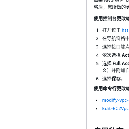
略后，您所做的
使用控制台更改
打开位于
htt
在导航窗格
选择接口端
依次选择
Ac
选择
Full Ac
义）并附加
选择
保存
。
使用命令行更改
modify-vpc-
Edit-EC2Vpc