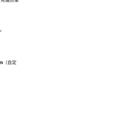
。
台。
om
（自定