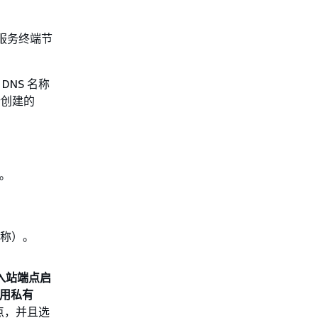
共服务终端节
DNS 名称
所创建的
台。
名称）。
入站端点启
用私有
端点，并且选