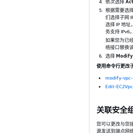
依次选择
Ac
根据需要选
们选择子网 
选择 IP 地
务支持 IPv
如果您为已经
络接口替换该
选择
Modify
使用命令行更改
modify-vpc-
Edit-EC2Vpc
关联安全
您可以更改与您接
源发送到端点网