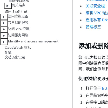
删除接口端点
网关端点
关联安全组
访问 SaaS 产品
编辑 VPC 
访问虚拟设备
启用私有 DN
共享您的服务
管理标签
访问 VPC 资源
访问服务网络
Identity and access management
添加或删
CloudWatch 指标
配额
您可以为接口端
文档历史记录
网中创建端点网络
网，我们会删除
使用控制台更改
打开位于
htt
在导航窗格
选择接口端