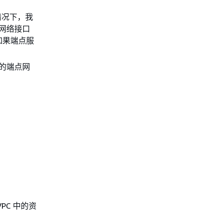
情况下，我
点网络接口
如果端点服
新的端点网
C 中的资