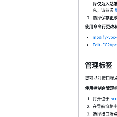
择
仅为入站端
息，请参阅
选择
保存更
使用命令行更改私
modify-vpc-
Edit-EC2Vpc
管理标签
您可以对接口端
使用控制台管理
打开位于
htt
在导航窗格
选择接口端