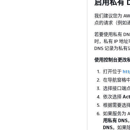
启用私有 D
我们建议您为 AW
点的请求（例如通过
若要使用私有 DN
时，私有 IP 
DNS 记录为私
使用控制台更改私
打开位于
htt
在导航窗格
选择接口端
依次选择
Ac
根据需要选
如果服务为 A
用私有 DNS
DNS
。如果除