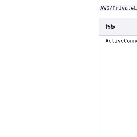
AWS/PrivateL
指标
ActiveConn