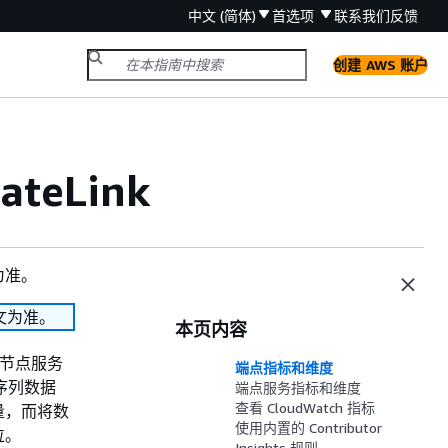
中文 (简体)
首选项
联系我们
反馈
创建 AWS 账户
ateLink
为准。
文为准。
本页内容
终端节点服务
端点指标和维度
间序列数据
端点服务指标和维度
查看 CloudWatch 指标
量，而将数
使用内置的 Contributor
位。
Insights 规则