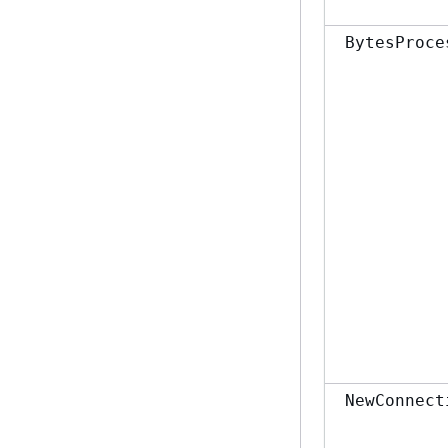
BytesProce
NewConnect