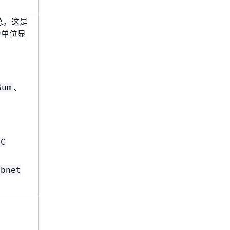
总。这是
为单位显
、
Sum
PC
ubnet