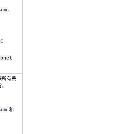
、
Sum
PC
ubnet
获所有丢
常。
和
Sum