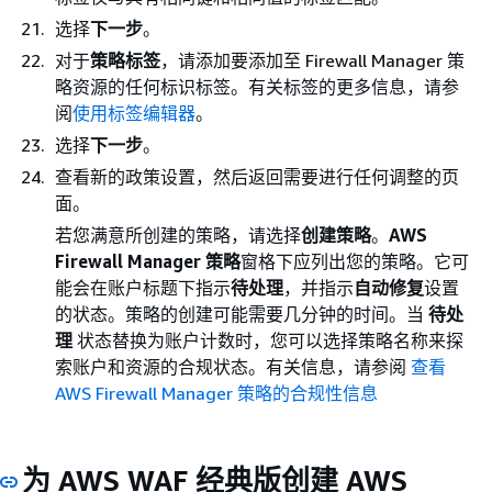
选择
下一步
。
对于
策略标签
，请添加要添加至 Firewall Manager 策
略资源的任何标识标签。有关标签的更多信息，请参
阅
使用标签编辑器
。
选择
下一步
。
查看新的政策设置，然后返回需要进行任何调整的页
面。
若您满意所创建的策略，请选择
创建策略
。
AWS
Firewall Manager 策略
窗格下应列出您的策略。它可
能会在账户标题下指示
待处理
，并指示
自动修复
设置
的状态。策略的创建可能需要几分钟的时间。当
待处
理
状态替换为账户计数时，您可以选择策略名称来探
索账户和资源的合规状态。有关信息，请参阅
查看
AWS Firewall Manager 策略的合规性信息
为 AWS WAF 经典版创建 AWS