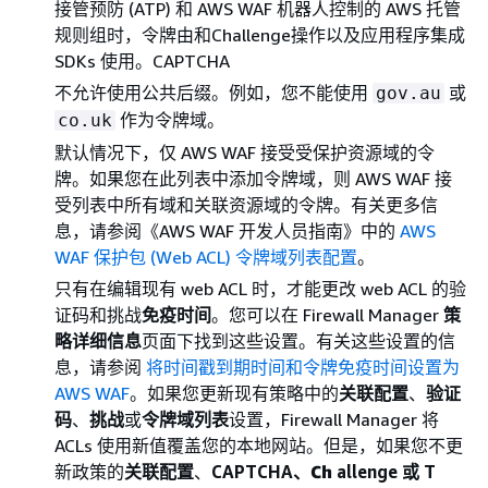
接管预防 (ATP) 和 AWS WAF 机器人控制的 AWS 托管
规则组时，令牌由和Challenge操作以及应用程序集成
SDKs 使用。CAPTCHA
不允许使用公共后缀。例如，您不能使用
或
gov.au
作为令牌域。
co.uk
默认情况下，仅 AWS WAF 接受受保护资源域的令
牌。如果您在此列表中添加令牌域，则 AWS WAF 接
受列表中所有域和关联资源域的令牌。有关更多信
息，请参阅《AWS WAF 开发人员指南》
中的
AWS
WAF 保护包 (Web ACL) 令牌域列表配置
。
只有在编辑现有 web ACL 时，才能更改 web ACL 的验
证码和挑战
免疫时间
。您可以在 Firewall Manager
策
略详细信息
页面下找到这些设置。有关这些设置的信
息，请参阅
将时间戳到期时间和令牌免疫时间设置为
AWS WAF
。如果您更新现有策略中的
关联配置
、
验证
码
、
挑战
或
令牌域列表
设置，Firewall Manager 将
ACLs 使用新值覆盖您的本地网站。但是，如果您不更
新政策的
关联配置
、
CAPTCHA、
Ch
allenge 或 T