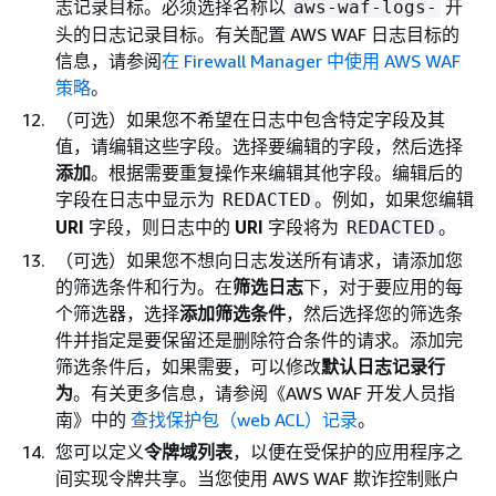
志记录目标。必须选择名称以
开
aws-waf-logs-
头的日志记录目标。有关配置 AWS WAF 日志目标的
信息，请参阅
在 Firewall Manager 中使用 AWS WAF
策略
。
（可选）如果您不希望在日志中包含特定字段及其
值，请编辑这些字段。选择要编辑的字段，然后选择
添加
。根据需要重复操作来编辑其他字段。编辑后的
字段在日志中显示为
。例如，如果您编辑
REDACTED
URI
字段，则日志中的
URI
字段将为
。
REDACTED
（可选）如果您不想向日志发送所有请求，请添加您
的筛选条件和行为。在
筛选日志
下，对于要应用的每
个筛选器，选择
添加筛选条件
，然后选择您的筛选条
件并指定是要保留还是删除符合条件的请求。添加完
筛选条件后，如果需要，可以修改
默认日志记录行
为
。有关更多信息，请参阅《AWS WAF 开发人员指
南》
中的
查找保护包（web ACL）记录
。
您可以定义
令牌域列表
，以便在受保护的应用程序之
间实现令牌共享。当您使用 AWS WAF 欺诈控制账户