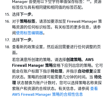
Manager 会使用以下空字符串值保存标签：“”。资源
标签仅与具有相同键和相同值的标签匹配。
选择
下一步
。
对于
策略标签
，请添加要添加至 Firewall Manager 策
略资源的任何标识标签。有关标签的更多信息，请参
阅
使用标签编辑器
。
选择
下一步
。
查看新的政策设置，然后返回需要进行任何调整的页
面。
若您满意所创建的策略，请选择
创建策略
。
AWS
Firewall Manager 策略
窗格下应列出您的策略。它可
能会在账户标题下指示
待处理
，并指示
自动修复
设置
的状态。策略的创建可能需要几分钟的时间。当
待处
理
状态替换为账户计数时，您可以选择策略名称来探
索账户和资源的合规状态。有关信息，请参阅
查看
AWS Firewall Manager 策略的合规性信息