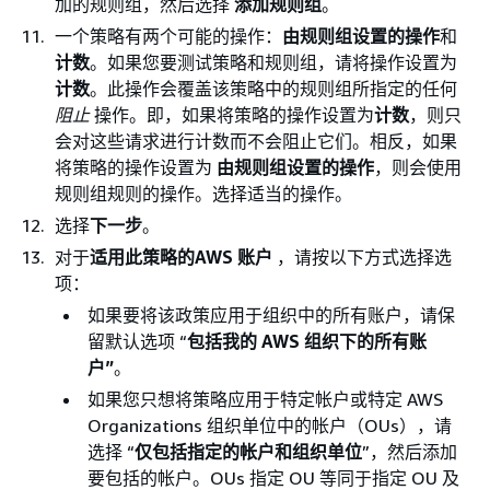
加的规则组，然后选择
添加规则组
。
一个策略有两个可能的操作：
由规则组设置的操作
和
计数
。如果您要测试策略和规则组，请将操作设置为
计数
。此操作会覆盖该策略中的规则组所指定的任何
阻止
操作。即，如果将策略的操作设置为
计数
，则只
会对这些请求进行计数而不会阻止它们。相反，如果
将策略的操作设置为
由规则组设置的操作
，则会使用
规则组规则的操作。选择适当的操作。
选择
下一步
。
对于
适用此策略的AWS 账户
，请按以下方式选择选
项：
如果要将该政策应用于组织中的所有账户，请保
留默认选项 “
包括我的 AWS 组织下的所有账
户”
。
如果您只想将策略应用于特定帐户或特定 AWS
Organizations 组织单位中的帐户（OUs），请
选择 “
仅包括指定的帐户和组织单位
”，然后添加
要包括的帐户。OUs 指定 OU 等同于指定 OU 及