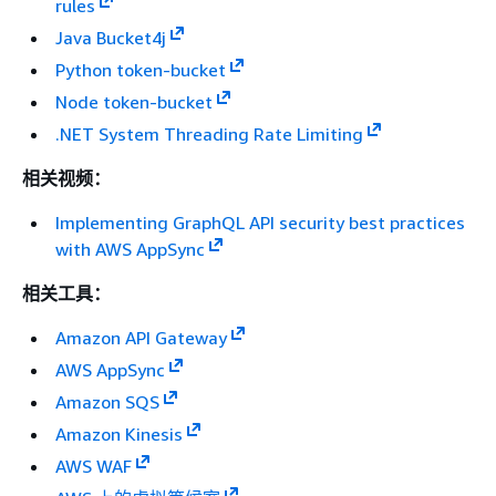
rules
Java Bucket4j
Python token-bucket
Node token-bucket
.NET System Threading Rate Limiting
相关视频：
Implementing GraphQL API security best practices
with AWS AppSync
相关工具：
Amazon API Gateway
AWS AppSync
Amazon SQS
Amazon Kinesis
AWS WAF