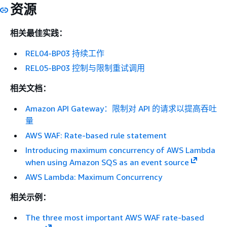
资源
相关最佳实践：
REL04-BP03 持续工作
REL05-BP03 控制与限制重试调用
相关文档：
Amazon API Gateway：限制对 API 的请求以提高吞吐
量
AWS WAF: Rate-based rule statement
Introducing maximum concurrency of AWS Lambda
when using Amazon SQS as an event source
AWS Lambda: Maximum Concurrency
相关示例：
The three most important AWS WAF rate-based