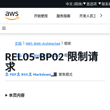
中文 (简体)
首选项
联系
开始使用
服务指南
开发人员工具
文档
AWS Well-Architected
框架
REL05-BP02 限制请
文档
AWS Well-Architected
框架
求
PDF
RSS
Markdown
聚焦模式
本页内容