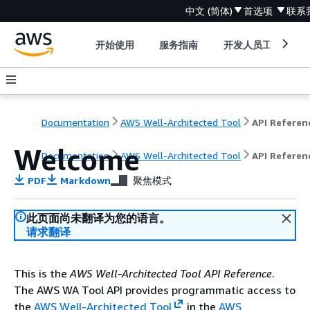
中文 (简体)
首选项
联系
开始使用
服务指南
开发人员工具
Documentation
AWS Well-Architected Tool
API Referen
Welcome
Documentation
AWS Well-Architected Tool
API Referen
PDF
Markdown
聚焦模式
此页面尚未翻译为您的语言。
请求翻译
This is the
AWS Well-Architected Tool API Reference
.
The AWS WA Tool API provides programmatic access to
the
AWS Well-Architected Tool
in the
AWS