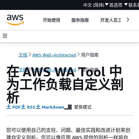
中文 (简体)
首选项
联系
开始使用
服务指南
开发人员工具
文档
AWS Well-Architected
用户指南
在 AWS WA Tool 中
文档
AWS Well-Architected
用户指南
为工作负载自定义剖
析
PDF
RSS
Markdown
聚焦模式
您可以使用自己的支柱、问题、最佳实践和改进计划来创
建自定义剖析。您可以像应用 AWS 提供的剖析一样将自