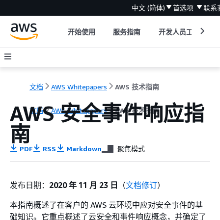
中文 (简体)
首选项
联系
开始使用
服务指南
开发人员工具
文档
AWS Whitepapers
AWS 技术指南
AWS 安全事件响应指
文档
AWS Whitepapers
AWS 技术指南
南
PDF
RSS
Markdown
聚焦模式
发布日期：
2020 年 11 月 23 日
（
文档修订
）
本指南概述了在客户的 AWS 云环境中应对安全事件的基
础知识。它重点概述了云安全和事件响应概念，并确定了