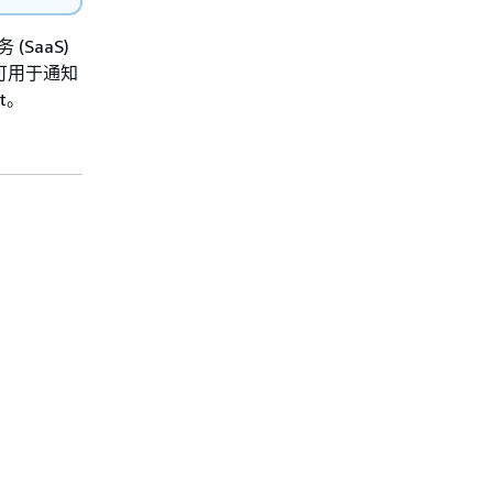
SaaS)
 可用于通知
it。