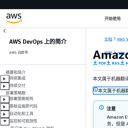
开始使用
文档
AWS W
AWS DevOps 上的简介
Amazo
文档
AWS W
AWS 白皮书
PDF
RSS
M
摘要和简介
持续集成
本文属于机器翻
持续交付
本文属于机器
部署策略数
部署策略矩阵
基础设施即代码
注意
自动化和工具
Amazon E
监控和可观测性
务，但是 A