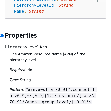
HierarchyLevelId
:
String
Name
:
String
Properties
HierarchyLevelArn
The Amazon Resource Name (ARN) of the
hierarchy level.
Required
: No
Type
: String
Pattern
:
^arn:aws[-a-z0-9]*:connect:[-
a-z0-9]*:[0-9]
{
12}:instance/[-a-zA-
Z0-9]*/agent-group-level/[-0-9]*$