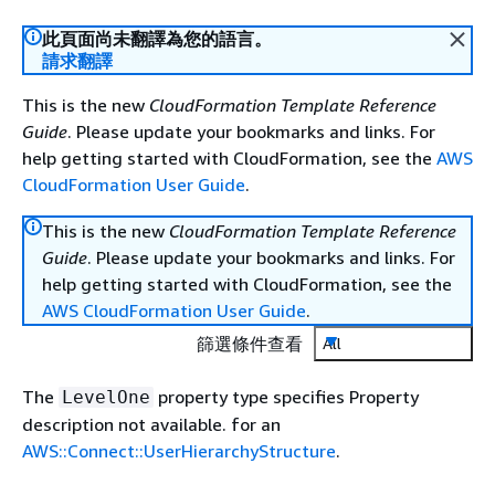
此頁面尚未翻譯為您的語言。
請求翻譯
This is the new
CloudFormation Template Reference
Guide
. Please update your bookmarks and links. For
help getting started with CloudFormation, see the
AWS
CloudFormation User Guide
.
This is the new
CloudFormation Template Reference
Guide
. Please update your bookmarks and links. For
help getting started with CloudFormation, see the
AWS CloudFormation User Guide
.
篩選條件查看
All
The
property type specifies Property
LevelOne
description not available. for an
AWS::Connect::UserHierarchyStructure
.