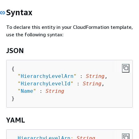
Syntax
To declare this entity in your CloudFormation template,
use the following syntax:
JSON
{
"
HierarchyLevelArn
"
 : 
String
,

"
HierarchyLevelId
"
 : 
String
,

"
Name
"
 : 
String
YAML
HierarchyLevelArn
:
String