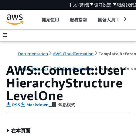
中文 (繁體)
偏好設定
聯絡我們
開始使用
服務指南
開發人員工具
Documentation
AWS CloudFormation
Template Refere
AWS::Connect::User
Documentation
AWS CloudFormation
Template Refere
HierarchyStructure
LevelOne
RSS
Markdown
焦點模式
在本頁面