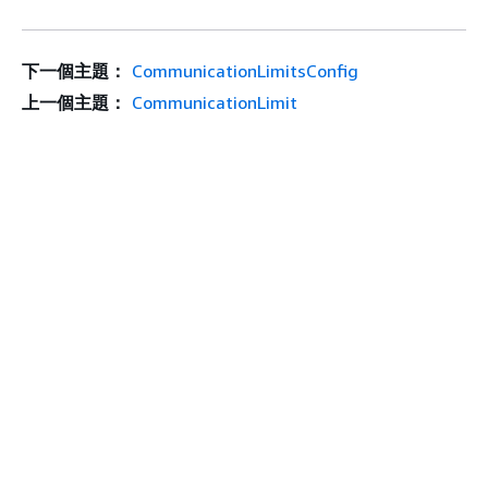
下一個主題：
CommunicationLimitsConfig
上一個主題：
CommunicationLimit