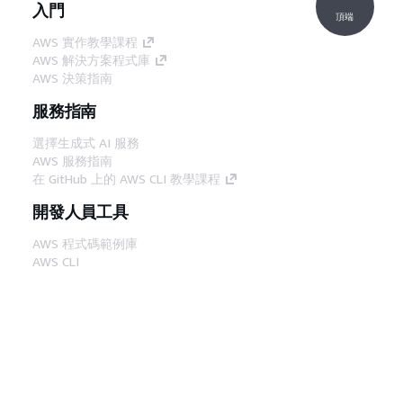
入門
頂端
AWS 實作教學課程
AWS 解決方案程式庫
AWS 決策指南
服務指南
選擇生成式 AI 服務
AWS 服務指南
在 GitHub 上的 AWS CLI 教學課程
開發人員工具
AWS 程式碼範例庫
AWS CLI
AWS 建構家中心
AWS 開發人員工具部落格
實用的連結
下載 AWS 文件 MCP 伺服器
登入 AWS Console
AWS re:Post