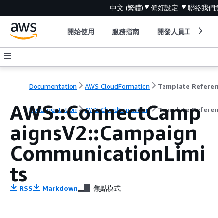
中文 (繁體)
偏好設定
聯絡我們
開始使用
服務指南
開發人員工具
Documentation
AWS CloudFormation
Template Refere
AWS::ConnectCamp
Documentation
AWS CloudFormation
Template Refere
aignsV2::Campaign
CommunicationLimi
ts
RSS
Markdown
焦點模式