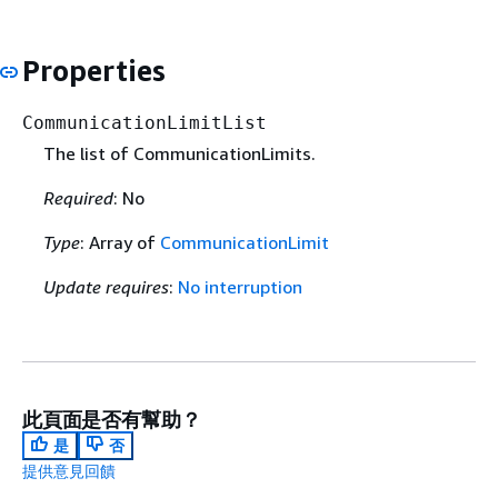
Properties
CommunicationLimitList
The list of CommunicationLimits.
Required
: No
Type
: Array of
CommunicationLimit
Update requires
:
No interruption
此頁面是否有幫助？
是
否
提供意見回饋