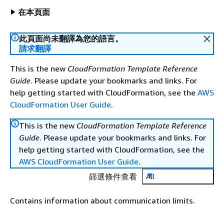
在本頁面
此頁面尚未翻譯為您的語言。
請求翻譯
This is the new
CloudFormation Template Reference
Guide
. Please update your bookmarks and links. For
help getting started with CloudFormation, see the
AWS
CloudFormation User Guide
.
This is the new
CloudFormation Template Reference
Guide
. Please update your bookmarks and links. For
help getting started with CloudFormation, see the
AWS CloudFormation User Guide
.
篩選條件查看
All
Contains information about communication limits.