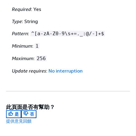
Required
: Yes
Type
: String
Pattern
:
^[a-zA-Z0-9\s+=._:@/-]+$
Minimum
:
1
Maximum
:
256
Update requires
:
No interruption
此頁面是否有幫助？
是
否
提供意見回饋