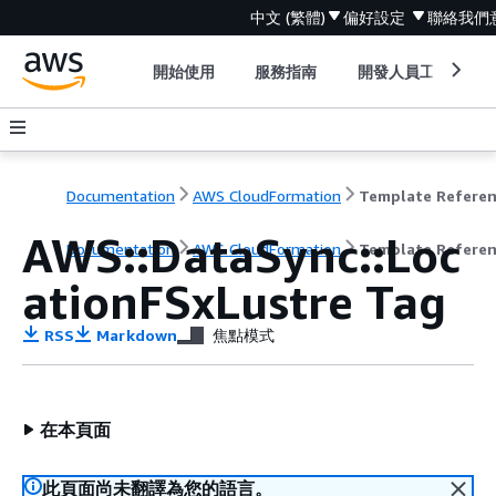
中文 (繁體)
偏好設定
聯絡我們
開始使用
服務指南
開發人員工具
Documentation
AWS CloudFormation
Template Refere
AWS::DataSync::Loc
Documentation
AWS CloudFormation
Template Refere
ationFSxLustre Tag
RSS
Markdown
焦點模式
在本頁面
此頁面尚未翻譯為您的語言。