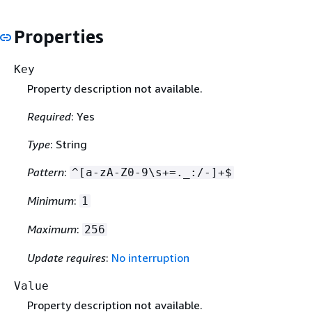
Properties
Key
Property description not available.
Required
: Yes
Type
: String
Pattern
:
^[a-zA-Z0-9\s+=._:/-]+$
Minimum
:
1
Maximum
:
256
Update requires
:
No interruption
Value
Property description not available.