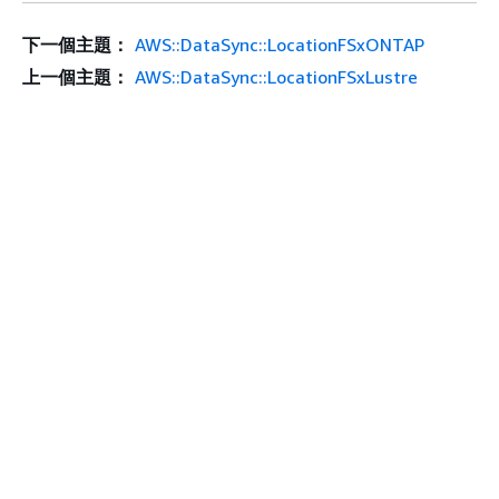
下一個主題：
AWS::DataSync::LocationFSxONTAP
上一個主題：
AWS::DataSync::LocationFSxLustre