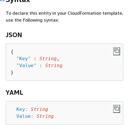
To declare this entity in your CloudFormation template,
use the following syntax:
JSON
{
"
Key
"
 : 
String
,

"
Value
"
 : 
String
YAML
Key
:
String
Value
:
String