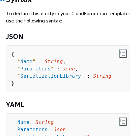
To declare this entity in your CloudFormation template,
use the following syntax:
JSON
{
"
Name
"
 : 
String
,

"
Parameters
"
 : 
Json
,

"
SerializationLibrary
"
 : 
String
YAML
Name
:
String
Parameters
:
Json