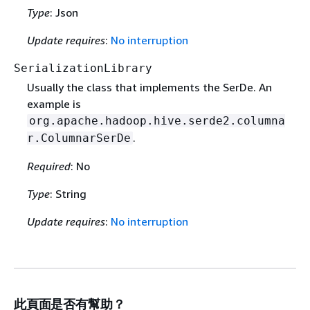
Type
: Json
Update requires
:
No interruption
SerializationLibrary
Usually the class that implements the SerDe. An
example is
org.apache.hadoop.hive.serde2.columna
.
r.ColumnarSerDe
Required
: No
Type
: String
Update requires
:
No interruption
此頁面是否有幫助？