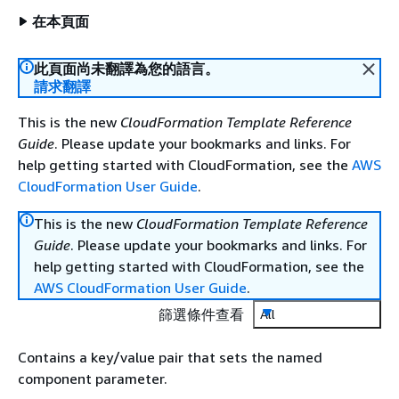
在本頁面
此頁面尚未翻譯為您的語言。
請求翻譯
This is the new
CloudFormation Template Reference
Guide
. Please update your bookmarks and links. For
help getting started with CloudFormation, see the
AWS
CloudFormation User Guide
.
This is the new
CloudFormation Template Reference
Guide
. Please update your bookmarks and links. For
help getting started with CloudFormation, see the
AWS CloudFormation User Guide
.
篩選條件查看
All
Contains a key/value pair that sets the named
component parameter.