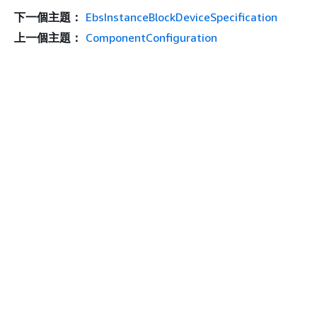
下一個主題：
EbsInstanceBlockDeviceSpecification
上一個主題：
ComponentConfiguration