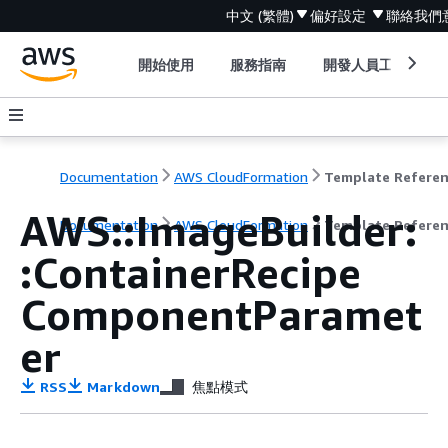
中文 (繁體)
偏好設定
聯絡我們
開始使用
服務指南
開發人員工具
Documentation
AWS CloudFormation
Template Refere
AWS::ImageBuilder:
Documentation
AWS CloudFormation
Template Refere
:ContainerRecipe
ComponentParamet
er
RSS
Markdown
焦點模式