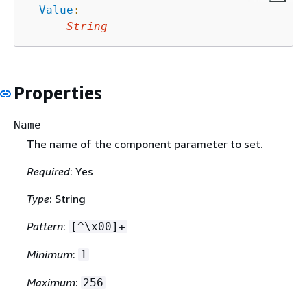
Value
:
-
String
Properties
Name
The name of the component parameter to set.
Required
: Yes
Type
: String
Pattern
:
[^\x00]+
Minimum
:
1
Maximum
:
256