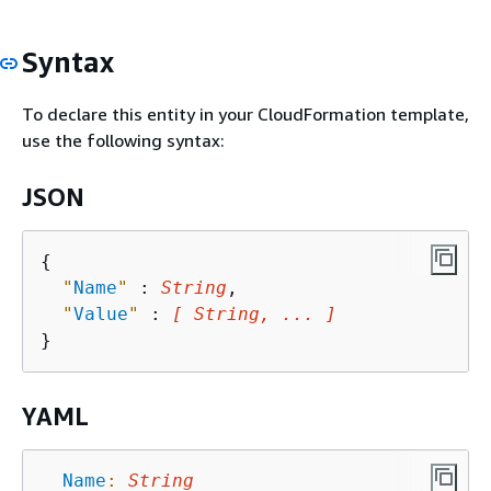
Syntax
To declare this entity in your CloudFormation template,
use the following syntax:
JSON
{
"
Name
"
 : 
String
,

"
Value
"
 : 
[ String, ... ]
YAML
Name
:
String