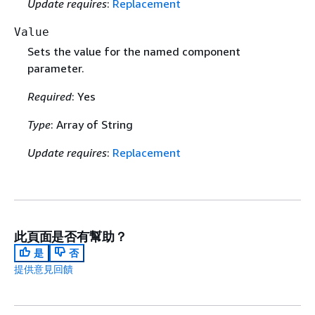
Update requires
:
Replacement
Value
Sets the value for the named component
parameter.
Required
: Yes
Type
: Array of String
Update requires
:
Replacement
此頁面是否有幫助？
是
否
提供意見回饋