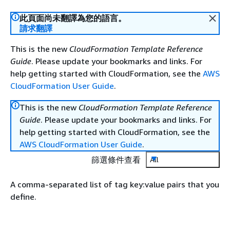
此頁面尚未翻譯為您的語言。
請求翻譯
This is the new
CloudFormation Template Reference
Guide
. Please update your bookmarks and links. For
help getting started with CloudFormation, see the
AWS
CloudFormation User Guide
.
This is the new
CloudFormation Template Reference
Guide
. Please update your bookmarks and links. For
help getting started with CloudFormation, see the
AWS CloudFormation User Guide
.
篩選條件查看
All
A comma-separated list of tag key:value pairs that you
define.