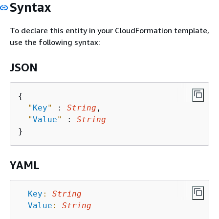
Syntax
To declare this entity in your CloudFormation template,
use the following syntax:
JSON
{
"
Key
"
 : 
String
,

"
Value
"
 : 
String
YAML
Key
:
String
Value
:
String