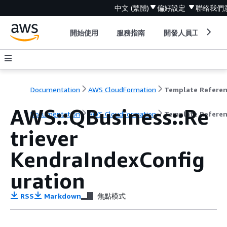
中文 (繁體)
偏好設定
聯絡我們
開始使用
服務指南
開發人員工具
Documentation
AWS CloudFormation
Template Refere
AWS::QBusiness::Re
Documentation
AWS CloudFormation
Template Refere
triever
KendraIndexConfig
uration
RSS
Markdown
焦點模式