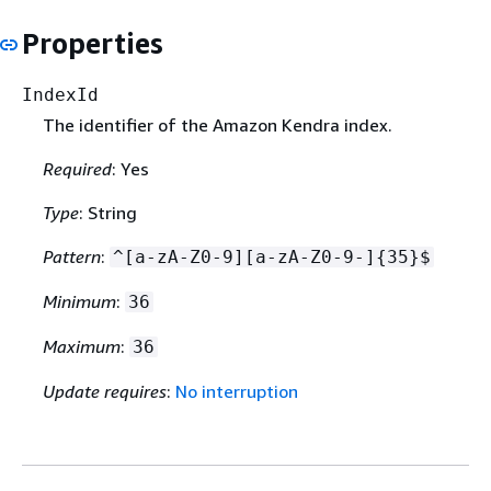
Properties
IndexId
The identifier of the Amazon Kendra index.
Required
: Yes
Type
: String
Pattern
:
^[a-zA-Z0-9][a-zA-Z0-9-]
{
35}$
Minimum
:
36
Maximum
:
36
Update requires
:
No interruption