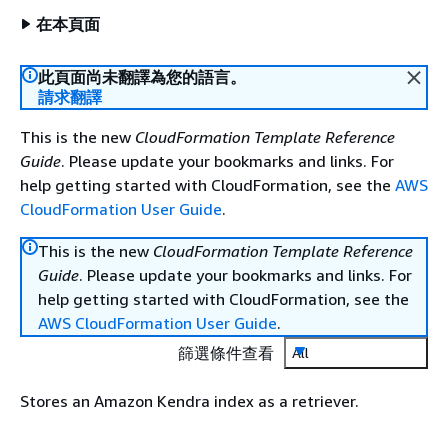
在本頁面
此頁面尚未翻譯為您的語言。
請求翻譯
This is the new
CloudFormation Template Reference
Guide
. Please update your bookmarks and links. For
help getting started with CloudFormation, see the
AWS
CloudFormation User Guide
.
This is the new
CloudFormation Template Reference
Guide
. Please update your bookmarks and links. For
help getting started with CloudFormation, see the
AWS CloudFormation User Guide
.
篩選條件查看
All
Stores an Amazon Kendra index as a retriever.