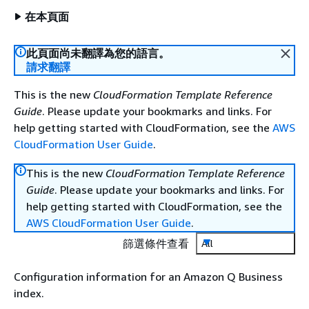
在本頁面
此頁面尚未翻譯為您的語言。
請求翻譯
This is the new
CloudFormation Template Reference
Guide
. Please update your bookmarks and links. For
help getting started with CloudFormation, see the
AWS
CloudFormation User Guide
.
This is the new
CloudFormation Template Reference
Guide
. Please update your bookmarks and links. For
help getting started with CloudFormation, see the
AWS CloudFormation User Guide
.
篩選條件查看
All
Configuration information for an Amazon Q Business
index.