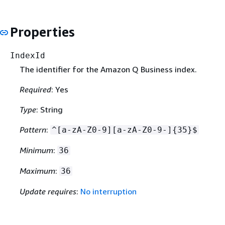
Properties
IndexId
The identifier for the Amazon Q Business index.
Required
: Yes
Type
: String
Pattern
:
^[a-zA-Z0-9][a-zA-Z0-9-]
{
35}$
Minimum
:
36
Maximum
:
36
Update requires
:
No interruption