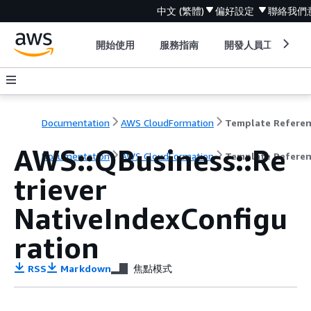
中文 (繁體)
偏好設定
聯絡我們
開始使用
服務指南
開發人員工具
Documentation
AWS CloudFormation
Template Refere
AWS::QBusiness::Re
Documentation
AWS CloudFormation
Template Refere
triever
NativeIndexConfigu
ration
RSS
Markdown
焦點模式