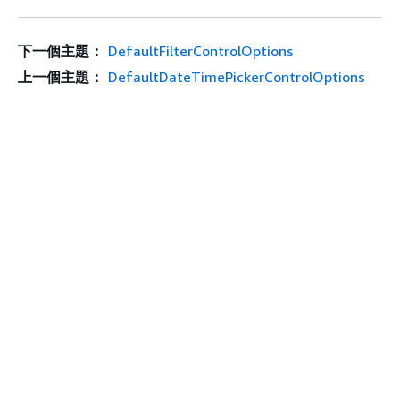
下一個主題：
DefaultFilterControlOptions
上一個主題：
DefaultDateTimePickerControlOptions