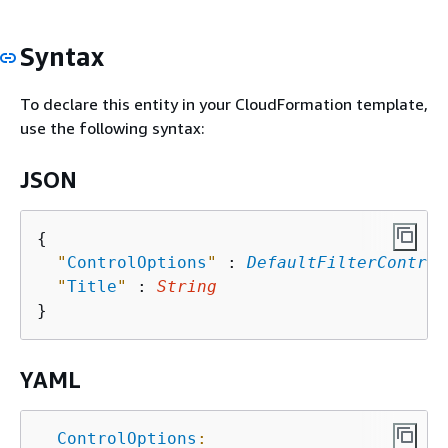
Syntax
To declare this entity in your CloudFormation template,
use the following syntax:
JSON
{
"
ControlOptions
"
 : 
DefaultFilterControl
"
Title
"
 : 
String
YAML
ControlOptions
: