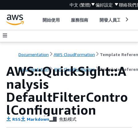
中文 (繁體)
偏好設定
聯絡我們
開始使用
服務指南
開發人員工具
Documentation
AWS CloudFormation
Template Refere
AWS::QuickSight::A
Documentation
AWS CloudFormation
Template Refere
nalysis
DefaultFilterContro
lConfiguration
RSS
Markdown
焦點模式