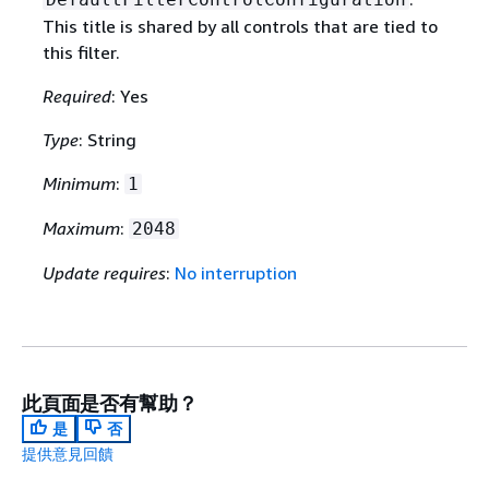
This title is shared by all controls that are tied to
this filter.
Required
: Yes
Type
: String
Minimum
:
1
Maximum
:
2048
Update requires
:
No interruption
此頁面是否有幫助？
是
否
提供意見回饋