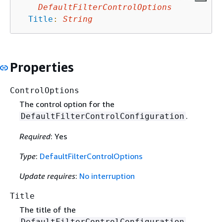
DefaultFilterControlOptions
Title
:
String
Properties
ControlOptions
The control option for the
.
DefaultFilterControlConfiguration
Required
: Yes
Type
:
DefaultFilterControlOptions
Update requires
:
No interruption
Title
The title of the
.
DefaultFilterControlConfiguration