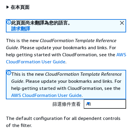
在本頁面
此頁面尚未翻譯為您的語言。
請求翻譯
This is the new
CloudFormation Template Reference
Guide
. Please update your bookmarks and links. For
help getting started with CloudFormation, see the
AWS
CloudFormation User Guide
.
This is the new
CloudFormation Template Reference
Guide
. Please update your bookmarks and links. For
help getting started with CloudFormation, see the
AWS CloudFormation User Guide
.
篩選條件查看
All
The default configuration for all dependent controls
of the filter.