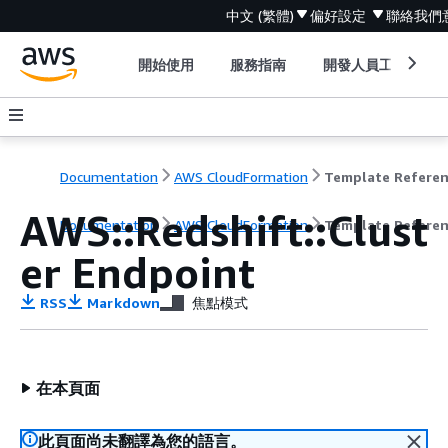
中文 (繁體)
偏好設定
聯絡我們
開始使用
服務指南
開發人員工具
Documentation
AWS CloudFormation
Template Refere
AWS::Redshift::Clust
Documentation
AWS CloudFormation
Template Refere
er Endpoint
RSS
Markdown
焦點模式
在本頁面
此頁面尚未翻譯為您的語言。