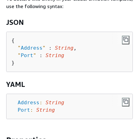
use the following syntax:
JSON
{
"
Address
"
 : 
String
,

"
Port
"
 : 
String
YAML
Address
:
String
Port
:
String