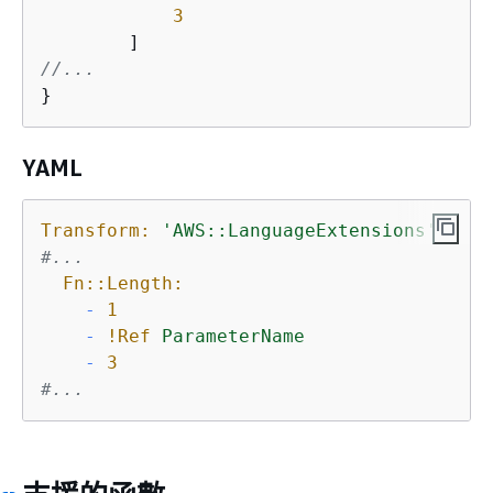
3
//...
}
YAML
Transform:
'AWS::LanguageExtensions'
#...
Fn::Length:
-
1
-
!Ref
ParameterName
-
3
#...