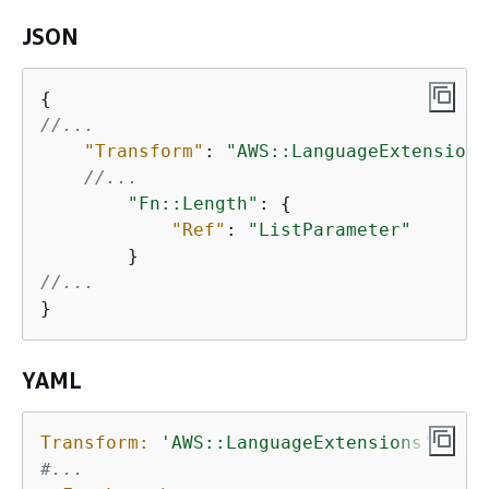
JSON
{
//...
"Transform"
: 
"AWS::LanguageExtensions
//...
"Fn::Length"
: 
{
"Ref"
: 
"ListParameter"
//...
}
YAML
Transform:
'AWS::LanguageExtensions'
#...