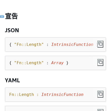
宣告
JSON
{
"Fn::Length"
 : 
IntrinsicFunction
 }
{
"Fn::Length"
 : 
Array
 }
YAML
Fn::Length :
IntrinsicFunction