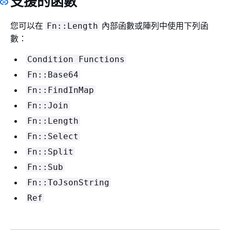
支援的函數
您可以在
內部函數或陣列中使用下列函
Fn::Length
數：
Condition Functions
Fn::Base64
Fn::FindInMap
Fn::Join
Fn::Length
Fn::Select
Fn::Split
Fn::Sub
Fn::ToJsonString
Ref