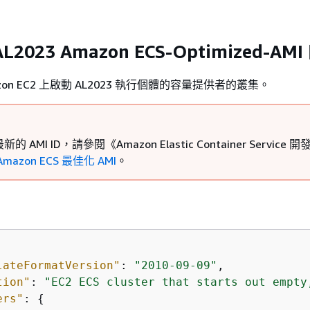
2023 Amazon ECS-Optimized-AM
on EC2 上啟動 AL2023 執行個體的容量提供者的叢集。
 AMI ID，請參閱《Amazon Elastic Container Service 
Amazon ECS 最佳化 AMI
。
lateFormatVersion"
: 
"2010-09-09"
,

tion"
: 
"EC2 ECS cluster that starts out empty
ers"
: 
{