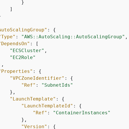
       }

   ]



AutoScalingGroup"
: 
{
"Type"
: 
"AWS::AutoScaling::AutoScalingGroup"
,

"DependsOn"
: [

"ECSCluster"
,

"EC2Role"
,

"Properties"
: 
{
"VPCZoneIdentifier"
: 
{
"Ref"
: 
"SubnetIds"
   },

"LaunchTemplate"
: 
{
"LaunchTemplateId"
: 
{
"Ref"
: 
"ContainerInstances"
       },

"Version"
: 
{