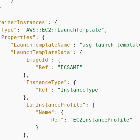


tainerInstances"
: 
{
"Type"
: 
"AWS::EC2::LaunchTemplate"
,

"Properties"
: 
{
"LaunchTemplateName"
: 
"asg-launch-templat
"LaunchTemplateData"
: 
{
"ImageId"
: 
{
"Ref"
: 
"ECSAMI"
       },

"InstanceType"
: 
{
"Ref"
: 
"InstanceType"
       },

"IamInstanceProfile"
: 
{
"Name"
: 
{
"Ref"
: 
"EC2InstanceProfile"
           }

       },
