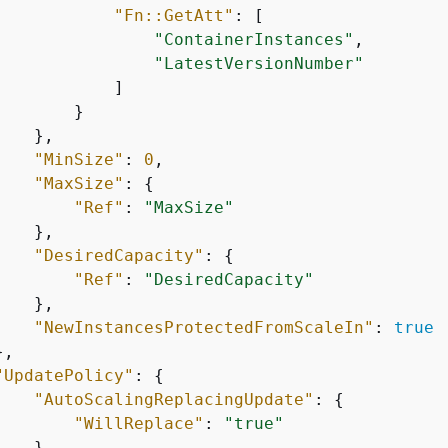
"Fn::GetAtt"
: [

"ContainerInstances"
,

"LatestVersionNumber"
           ]

       }

   },

"MinSize"
: 
0
,

"MaxSize"
: 
{
"Ref"
: 
"MaxSize"
   },

"DesiredCapacity"
: 
{
"Ref"
: 
"DesiredCapacity"
   },

"NewInstancesProtectedFromScaleIn"
: 
true
,

"UpdatePolicy"
: 
{
"AutoScalingReplacingUpdate"
: 
{
"WillReplace"
: 
"true"
   }
