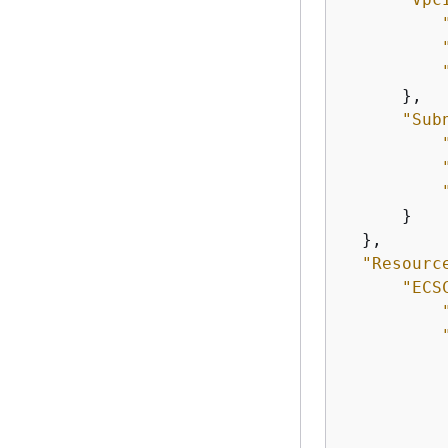
      },

"Sub
      }

  },

"Resourc
"ECS