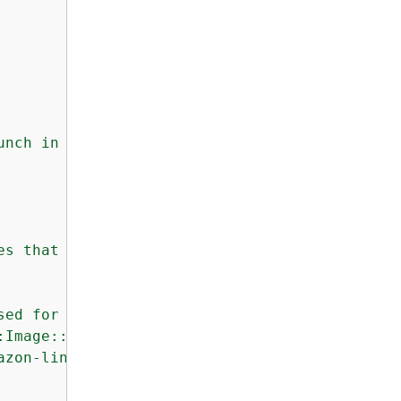
unch in your ECS cluster."
es that can be launched in your ECS cluster."
sed for the cluster"
,

:Image::Id>"
,

azon-linux-2023/recommended/image_id"