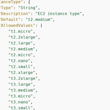
tanceType"
: 
{
"Type"
: 
"String"
,

"Description"
: 
"EC2 instance type"
,

"Default"
: 
"t2.medium"
,

"AllowedValues"
: [

"t1.micro"
,

"t2.2xlarge"
,

"t2.large"
,

"t2.medium"
,

"t2.micro"
,

"t2.nano"
,

"t2.small"
,

"t2.xlarge"
,

"t3.2xlarge"
,

"t3.large"
,

"t3.medium"
,

"t3.micro"
,

"t3.nano"
,

"t3.small"
,
