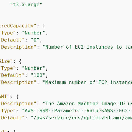
"t3.xlarge"


iredCapacity"
: 
{
"Type"
: 
"Number"
,

"Default"
: 
"0"
,

"Description"
: 
"Number of EC2 instances to la
Size"
: 
{
"Type"
: 
"Number"
,

"Default"
: 
"100"
,

"Description"
: 
"Maximum number of EC2 instanc
AMI"
: 
{
"Description"
: 
"The Amazon Machine Image ID u
"Type"
: 
"AWS::SSM::Parameter::Value<AWS::EC2:
"Default"
: 
"/aws/service/ecs/optimized-ami/am
Id"
: 
{