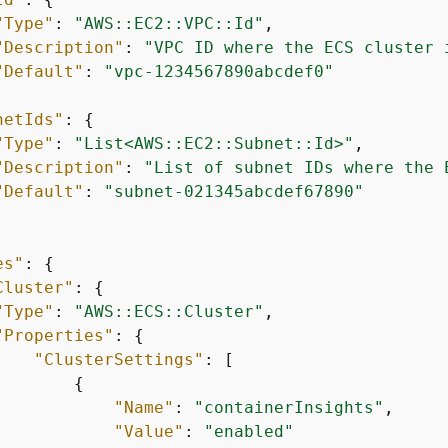
"Type"
: 
"AWS::EC2::VPC::Id"
,

"Description"
: 
"VPC ID where the ECS cluster 
"Default"
: 
"vpc-1234567890abcdef0"
netIds"
: 
{
"Type"
: 
"List<AWS::EC2::Subnet::Id>"
,

"Description"
: 
"List of subnet IDs where the 
"Default"
: 
"subnet-021345abcdef67890"
es"
: 
{
Cluster"
: 
{
"Type"
: 
"AWS::ECS::Cluster"
,

"Properties"
: 
{
"ClusterSettings"
: [

{
"Name"
: 
"containerInsights"
,

"Value"
: 
"enabled"