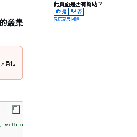
此頁面是否有幫助？
是
否
提供意見回饋
I 的叢集
開發人員指
, with no EC2 instances yet. An ECS capacity 