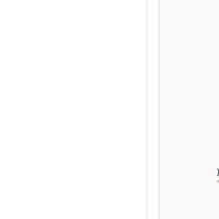
           
           
           
           
           
          }
           