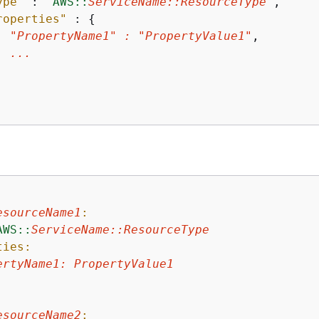
ype"
 : 
"AWS::
ServiceName::ResourceType
"
,

roperties"
 : 
{
"PropertyName1"
 : 
"PropertyValue1"
,

...
esourceName1
:
AWS::
ServiceName::ResourceType
ties:
ertyName1:
PropertyValue1
esourceName2
: