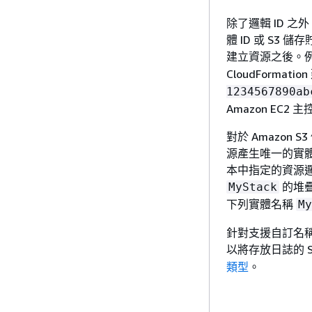
除了邏輯 ID 之
體 ID 或 S3 
建立資源之後。例
CloudFormat
1234567890ab
Amazon EC2
對於 Amazon 
源產生唯一的實體名稱
本中指定的資源邏輯
的堆
MyStack
下列實體名稱
My
針對支援自訂名
以將存放日誌的 
類型
。