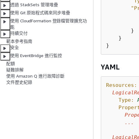
"T
透過 StackSets 管理堆疊
"P
使用 Git 原始程式碼來同步堆疊
使用 CloudFormation 登錄檔管理擴充功
能
        }

持續交付
    }

範本參考指南
}
安全
使用 EventBridge 進行監控
配額
YAML
疑難排解
使用 Amazon Q 進行故障診斷
文件歷史紀錄
Resources:
LogicalR
Type:
Proper
Prop
...
LogicalR