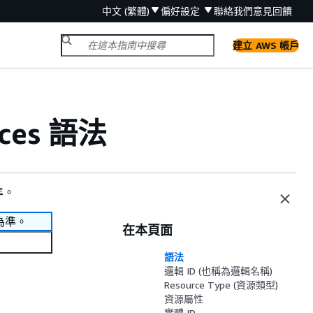
中文 (繁體)
偏好設定
聯絡我們
意見回饋
建立 AWS 帳戶
rces 語法
準。
為準。
在本頁面
語法
邏輯 ID (也稱為邏輯名稱)
Resource Type (資源類型)
資源屬性
實體 ID