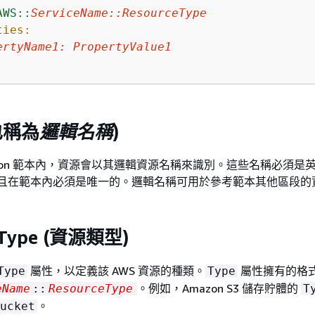
AWS::
ServiceName::ResourceType
ties:
ertyName1:
PropertyValue1
(也稱為
邏輯名稱
)
rmation 範本內，資源會以其邏輯資源名稱來識別。這些名稱必須是
-9)，而且在範本內必須是唯一的。邏輯名稱可用於參考範本其他區段
 Type (資源類型)
屬性，以定義該 AWS 資源的種類。
屬性擁有的格
Type
Type
。例如，Amazon S3 儲存貯體的
eName
::
ResourceType
T
。
ucket