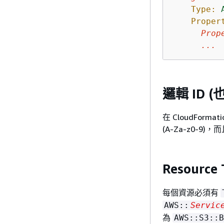
Type:
Proper
Prop
...
邏輯 ID 
在 CloudFo
(A-Za-z0
Resource
每個資源必須有
AWS::
Servic
為
AWS::S3::B