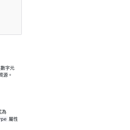
英數字元
的資源。
式為
屬性
ype