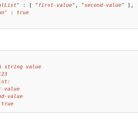
alList
"
 : [ 
"
first-value
"
, 
"
second-value
"
 ],

an
"
 : 
true
:
A
string
value
123
ist
:
t-value
nd-value
true