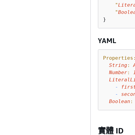
"
Liter
"
Boole
}
YAML
Properties
String
:
Number
:
LiteralL
-
firs
-
seco
Boolean
:
實體 ID