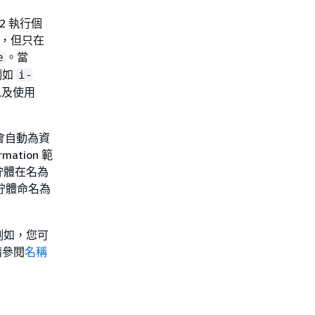
2 執行個
資源，但只在
。當
e
(例如
i-
以及使用
 會自動為資
ation 範
存貯體在名為
儲存貯體命名為
例如，您可
請參閱
名稱