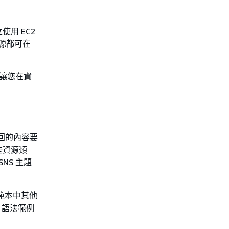
用 EC2
資源都可在
可讓您在資
傳回的內容要
些資源類
SNS 主題
範本中其他
語法範例