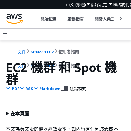
中文 (繁體)
偏好設定
聯絡我們
開始使用
服務指南
開發人員工具
文件
Amazon EC2
使用者指南
EC2 機群 和 Spot 機
文件
Amazon EC2
使用者指南
群
PDF
RSS
Markdown
焦點模式
在本頁面
本文為英文版的機器翻譯版本，如內容有任何歧義或不一