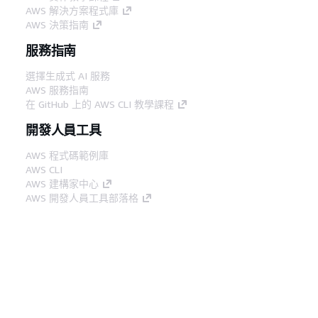
AWS 解決方案程式庫
AWS 決策指南
服務指南
選擇生成式 AI 服務
AWS 服務指南
在 GitHub 上的 AWS CLI 教學課程
開發人員工具
AWS 程式碼範例庫
AWS CLI
AWS 建構家中心
AWS 開發人員工具部落格
實用的連結
下載 AWS 文件 MCP 伺服器
登入 AWS Console
AWS re:Post
隱私權
網站條款
Cookie 偏好設定
©