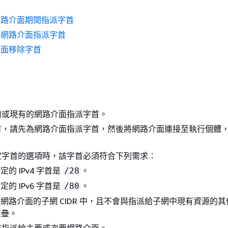
網路介面期間指派字首
的網路介面指派字首
介面移除字首
的或現有的網路介面指派字首。
首，請先為網路介面指派字首，然後將網路介面連接至執行個體
定字首的選項時，該字首必須符合下列需求：
的 IPv4 字首是
。
/28
的 IPv6 字首是
。
/80
網路介面的子網 CIDR 中，且不會與指派給子網中現有資源的
重疊。
首指派給主要或次要網路介面。