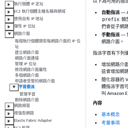
以下為可用的指
執行個體 IP 定址
EC2 執行個體主機名稱與網域
自動指派
—
使用自有 IP 地址
類型
prefix
們會從子網路
彈性 IP 位址
網路介面
手動指派
— 
每個執行個體類型每網路介面的 IP 位
網路介面。
址
建立網路介面
指派字首有下列
網路介面連接
管理 IP 位址
增加網路介面上
修改網路介面屬性
這會增加網路
多個網路介面
簡化容器的 
申請者受管的網路介面
體指派字首可
字首委派
叫 Amazon E
管理字首
刪除網路介面
內容
網路頻寬
增強型網路
基本概念
Elastic Fabric Adapter
考量事項
EC2 拓撲