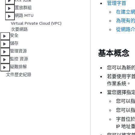
管理字首
置放群組
在建立
網路 MTU
為現有
Virtual Private Cloud (VPC)
從網路
次要網路
安全
儲存
管理資源
基本概念
監控 資源
疑難排解
您可以為新
文件歷史紀錄
若要使用字
作業系統。
當您選擇指
您可以指定
您可以指定
字首位於
IP 地址
您可以將字