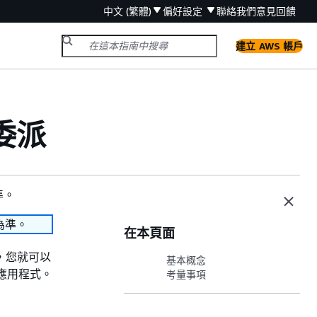
中文 (繁體)
偏好設定
聯絡我們
意見回饋
建立 AWS 帳戶
首委派
準。
為準。
在本頁面
首，您就可以
基本概念
應用程式。
考量事項