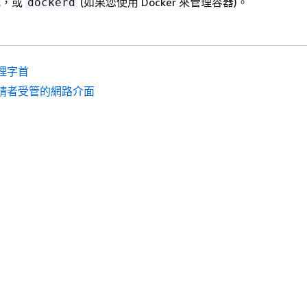
式，或
(如果您使用 Docker 來管理容器)。
dockerd
理字首
請者受管的網路介面