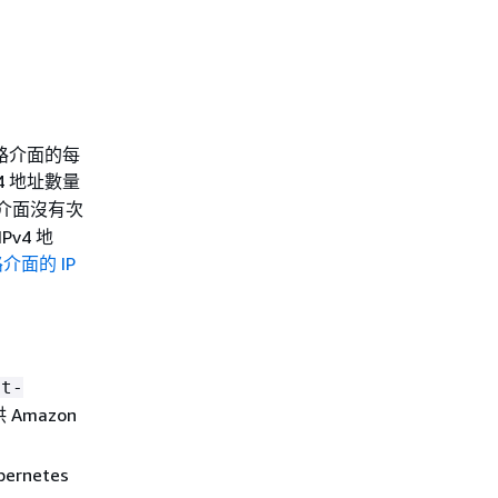
路介面的每
4 地址數量
路介面沒有次
v4 地
介面的 IP
et-
mazon
rnetes