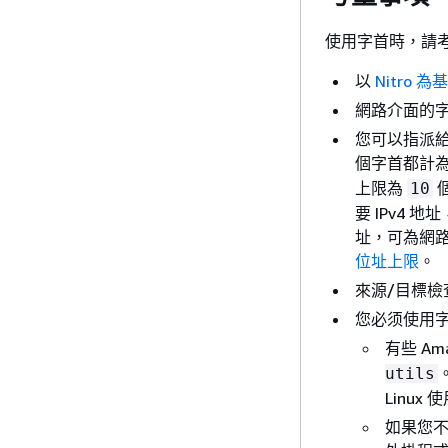
使用字首時，請
以
Nitro 
網路介面的字首
您可以指派給
個字首都計為
上限為
個
10
要 IPv4 
址，可為網
位址上限
。
來源/目標檢
您必须使用
有些 Am
utils
Linux 
如果您不是