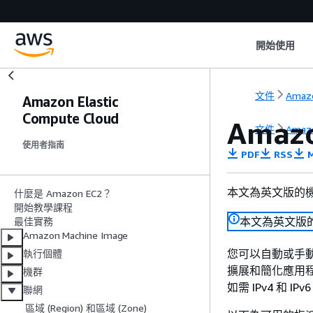
開始使用
文件
Amaz
Amazon Elastic
Compute Cloud
Ama
文件
Amaz
使用者指南
PDF
RSS
M
本文為英文版的
什麼是 Amazon EC2？
開始教學課程
本文為英文版
最佳實務
Amazon Machine Image
您可以自動或手動將
執行個體
擴展和簡化應用程
機群
如需 IPv4 和 
聯網
區域 (Region) 和區域 (Zone)