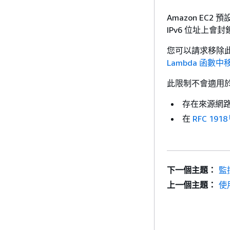
Amazon EC2
IPv6 位址上會
您可以請求移除
Lambda 函數中
此限制不會適用於
存在來源網路介
在
RFC 1918
下一個主題：
監
上一個主題：
使