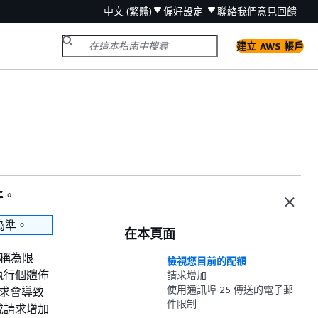
中文 (繁體)
偏好設定
聯絡我們
意見回饋
建立 AWS 帳戶
準。
為準。
在本頁面
稱為限
檢視您目前的配額
執行個體佈
請求增加
使用通訊埠 25 傳送的電子郵
請求會導致
件限制
或請求增加