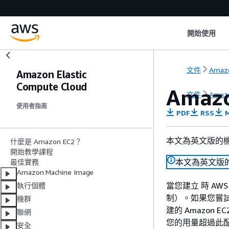
開始使用
文件
Amaz
Amazon Elastic
Compute Cloud
Amaz
文件
Amaz
使用者指南
PDF
RSS
M
本文為英文版的
什麼是 Amazon EC2？
開始教學課程
本文為英文版
最佳實務
Amazon Machine Image
當您建立 時 AW
執行個體
制）。如果您嘗
機群
建的 Amazon
聯網
您的用量超過此
安全