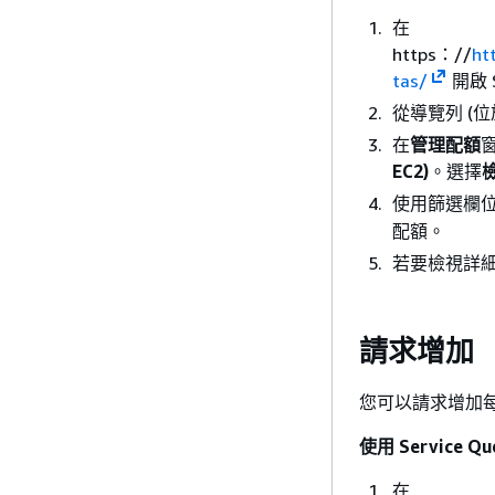
在
https：//
ht
tas/
開啟 S
從導覽列 (
在
管理配額
EC2)
。選擇
使用篩選欄
配額。
若要檢視詳
請求增加
您可以請求增加
使用 Service 
在