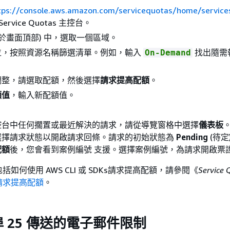
tps://console.aws.amazon.com/servicequotas/home/service
ervice Quotas 主控台。
位於畫面頂部) 中，選取一個區域。
位，按照資源名稱篩選清單。例如，輸入
找出隨需
On-Demand
調整，請選取配額，然後選擇
請求提高配額
。
額值
，輸入新配額值。
控台中任何擱置或最近解決的請求，請從導覽窗格中選擇
儀表板
選擇請求狀態以開啟請求回條。請求的初始狀態為
Pending
(待定
配額
後，您會看到案例編號 支援。選擇案例編號，為請求開啟票
如何使用 AWS CLI 或 SDKs請求提高配額，請參閱《
Service
請求提高配額
。
 25 傳送的電子郵件限制