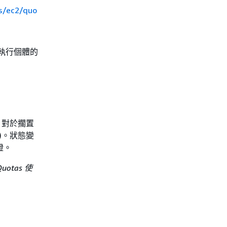
s/ec2/quo
執行個體的
。對於擱置
)。狀態變
證。
 Quotas 使