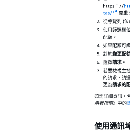
https：//
ht
tas/
開啟 S
從導覽列 (
使用篩選欄
配額。
如果配額可
對於
變更配
選擇
請求
。
若要檢視主
的請求，請
更為
請求的
如需詳細資訊，包括
用者指南
》中的
使用通訊埠