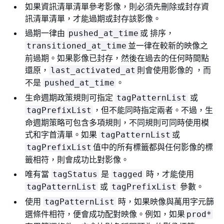
如果資訊清單清單參考影像，則必須先刪除或封存資
訊清單清單，才能過期或封存該影像。
過期一律由
或 排序，
pushed_at_time
並一律在較新的映像之
transitioned_at_time
前過期。如果影像已封存，然後在過去的任何時間點
還原，
則會使用影像的 ，而
last_activated_at
不是
。
pushed_at_time
生命週期政策規則可指定
或
tagPatternList
，但不能同時指定兩者。不過，生
tagPrefixList
命週期策略可包含多項規則，不同規則可同時使用模
式和字首清單。如果
或
tagPatternList
值中的所有標籤都與任何影像的標
tagPrefixList
籤相符，則會成功比對影像。
唯有當
是
時，才能使用
tagStatus
tagged
或
參數。
tagPatternList
tagPrefixList
使用
時，如果映像與萬用字元篩
tagPatternList
選條件相符，便會成功配對映像。例如，如果
prod*