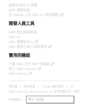
選擇生成式 AI 服務
AWS 服務指南
在 GitHub 上的 AWS CLI 教學課程
開發人員工具
AWS 程式碼範例庫
AWS CLI
AWS 建構家中心
AWS 開發人員工具部落格
實用的連結
下載 AWS 文件 MCP 伺服器
登入 AWS Console
AWS re:Post
隱私權
網站條款
Cookie 偏好設定
©
2026, Amazon Web Services, Inc.或其附屬公司。保留
中文 (繁體)
所有權利。