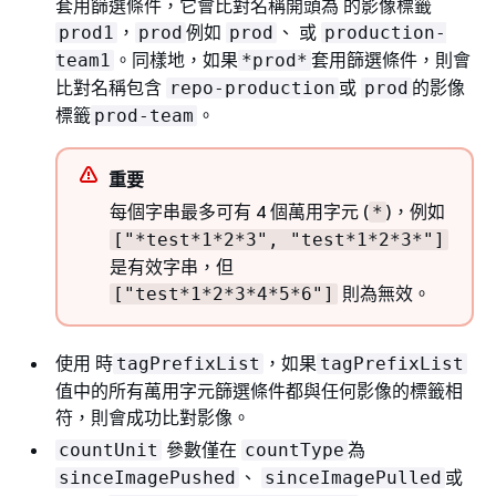
套用篩選條件，它會比對名稱開頭為 的影像標籤
，
例如
、 或
prod1
prod
prod
production-
。同樣地，如果
套用篩選條件，則會
team1
*prod*
比對名稱包含
或
的影像
repo-production
prod
標籤
。
prod-team
重要
每個字串最多可有 4 個萬用字元 (
)，例如
*
["*test*1*2*3", "test*1*2*3*"]
是有效字串，但
則為無效。
["test*1*2*3*4*5*6"]
使用 時
，如果
tagPrefixList
tagPrefixList
值中的所有
萬用字元篩選條件都與任何影像的標籤相
符，則會成功比對影像。
參數僅在
為
countUnit
countType
、
或
sinceImagePushed
sinceImagePulled