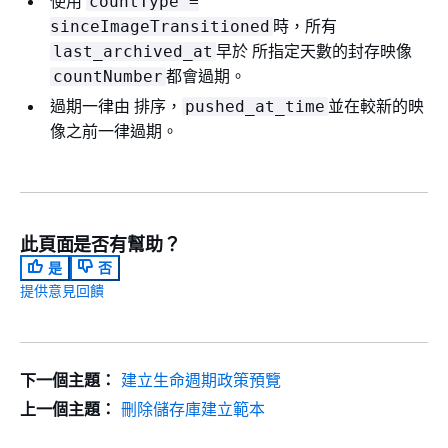
使用
countType =
時，所有
sinceImageTransitioned
早於 所指定天數的封存映像
last_archived_at
都會過期。
countNumber
過期一律由 排序，
並在較新的映
pushed_at_time
像之前一律過期。
此頁面是否有幫助？
是
否
提供意見回饋
下一個主題：
建立生命週期政策預覽
上一個主題：
刪除儲存庫建立範本