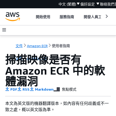
中文 (繁體)
偏好設定
聯絡我們
開始使用
服務指南
開發人員工具
文件
Amazon ECR
使用者指南
掃描映像是否有
文件
Amazon ECR
使用者指南
Amazon ECR 中的軟
體漏洞
PDF
RSS
Markdown
焦點模式
本文為英文版的機器翻譯版本，如內容有任何歧義或不一
致之處，概以英文版為準。