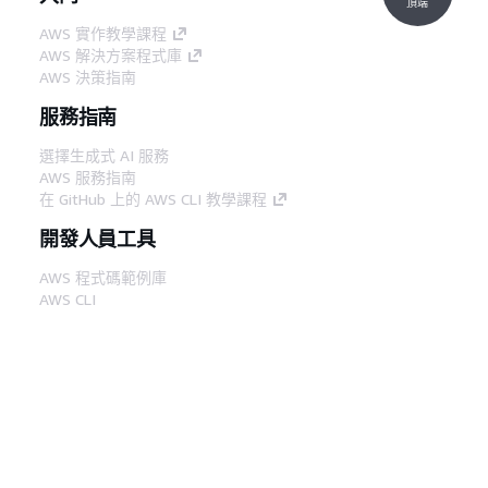
頂端
AWS 實作教學課程
AWS 解決方案程式庫
AWS 決策指南
服務指南
選擇生成式 AI 服務
AWS 服務指南
在 GitHub 上的 AWS CLI 教學課程
開發人員工具
AWS 程式碼範例庫
AWS CLI
AWS 建構家中心
AWS 開發人員工具部落格
實用的連結
下載 AWS 文件 MCP 伺服器
登入 AWS Console
AWS re:Post