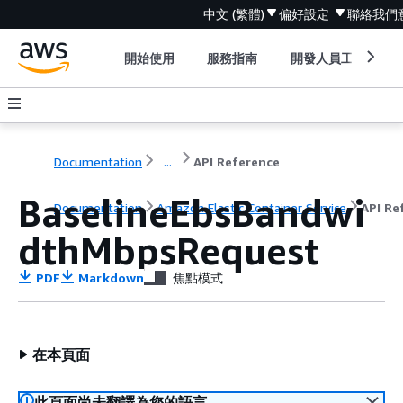
中文 (繁體)
偏好設定
聯絡我們
開始使用
服務指南
開發人員工具
Documentation
...
API Reference
BaselineEbsBandwi
Documentation
Amazon Elastic Container Service
API Re
dthMbpsRequest
PDF
Markdown
焦點模式
在本頁面
此頁面尚未翻譯為您的語言。