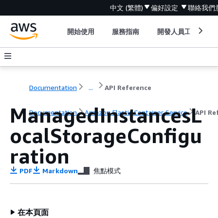
中文 (繁體)
偏好設定
聯絡我們
開始使用
服務指南
開發人員工具
Documentation
...
API Reference
ManagedInstancesL
Documentation
Amazon Elastic Container Service
API Re
ocalStorageConfigu
ration
PDF
Markdown
焦點模式
在本頁面