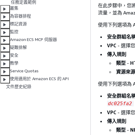
任務定義範例
在此步驟中，您將為
叢集
流量，並為 Am
為容器排程
標記資源
使用下列選項為 A
監控
安全群組名
Amazon ECS MCP 伺服器
VPC
- 選擇
疑難排解
傳入規則
安全
類型
-
H
教學
Service Quotas
資源來
使用適用於 Amazon ECS 的 API
使用下列選項為 A
文件歷史紀錄
安全群組名
dc025fa2
VPC
- 選擇
傳入規則
類型
-
N