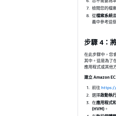
您不需要為
檢閱您的檔
從
檔案系統
義中參考這
步驟 4：將
在此步驟中，您會將
其中。這是為了
應用程式或其他方法
建立 Amazon E
前往
https:
選擇
啟動執
在
應用程式和作業
(HVM)
。