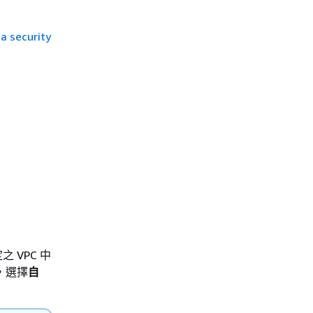
a security
 VPC 中
，選擇
自