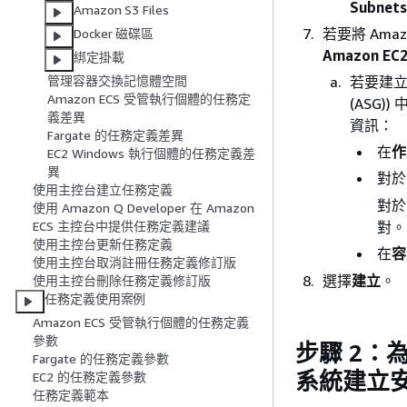
Subnets
Amazon S3 Files
若要將 Ama
Docker 磁碟區
Amazon E
綁定掛載
若要建立 
管理容器交換記憶體空間
Amazon ECS 受管執行個體的任務定
(ASG))
義差異
資訊：
Fargate 的任務定義差異
在
作
EC2 Windows 執行個體的任務定義差
異
對
使用主控台建立任務定義
對
使用 Amazon Q Developer 在 Amazon
對。
ECS 主控台中提供任務定義建議
使用主控台更新任務定義
在
容
使用主控台取消註冊任務定義修訂版
選擇
建立
。
使用主控台刪除任務定義修訂版
任務定義使用案例
Amazon ECS 受管執行個體的任務定義
參數
步驟 2：為 
Fargate 的任務定義參數
系統建立
EC2 的任務定義參數
任務定義範本