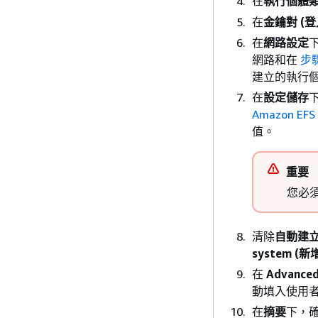
在
執行個體
在
金鑰對 (登
在
網路設定
下
網路和在
步驟
建立的執行
在
設定儲存
Amazon E
值。
重要
您必
清除
自動建
system 
在
Advanced
動填入使用
在
摘要
下，