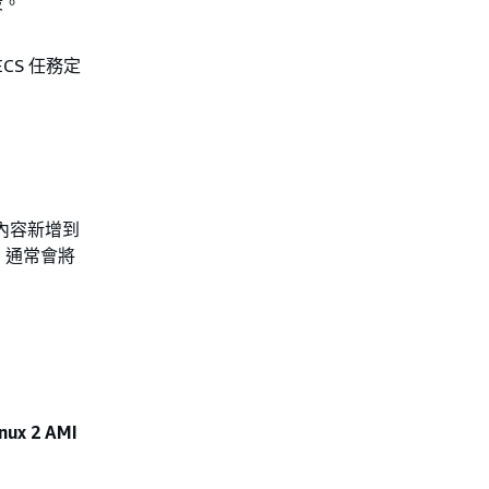
段。
CS 任務定
將內容新增到
，通常會將
nux 2 AMI