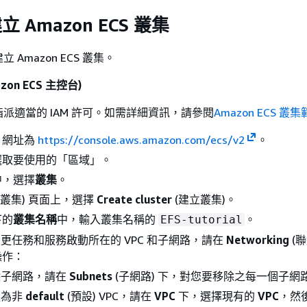
立 Amazon ECS 叢集
Amazon ECS 叢集。
on ECS 主控台)
派適當的 IAM 許可。如需詳細資訊，請參閱
Amazon ECS 叢
，網址為
https://console.aws.amazon.com/ecs/v2
。
選取要使用的「區域」。
中，選擇
叢集
。
(叢集) 頁面上，選擇
Create cluster
(建立叢集)。
下的
叢集名稱
中，輸入叢集名稱的
。
EFS-tutorial
要變更任務和服務啟動所在的 VPC 和子網路，請在
Networking
(聯
操作：
除子網路，請在
Subnets
(子網路) 下，對您要移除之每一個子網
更為非
default
(預設) VPC，請在
VPC
下，選擇現有的
VPC
，然