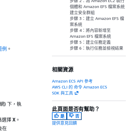
步驟 2：為 Amazon EC2 執行
個體和 Amazon EFS 檔案系統
建立安全群組
步驟 3：建立 Amazon EFS 檔
案系統
步驟 4：將內容新增至
Amazon EFS 檔案系統
步驟 5：建立任務定義
步驟 6：執行任務並檢視結果
集範例
。
相關資源
Amazon ECS API 參考
AWS CLI 的 命令 Amazon ECS
SDK 與工具
網) 下，執
此頁面是否有幫助？
是
否
路選擇
X
。
提供意見回饋
後在