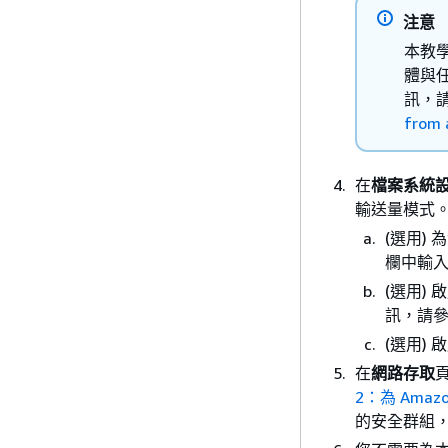
注意
本教學
體與任
訊，
from 
在
檔案系統
輸送量模式
(選用)
欄中輸
(選用)
訊，請參閱《
(選用)
在
網路存取
2：為 Amaz
的安全群組