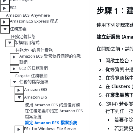
EC2
步驟 1：建
Amazon ECS Anywhere
Amazon ECS Express 模式
使用下列步驟來建立 
任務定義
建立新叢集 (Amaz
任務定義狀態
架構應用程式
在開始之前，請指
任務大小的最佳實務
Amazon ECS 受管執行個體的任務
開啟主控台
聯網
EC2 的任務聯網
從導覽列中
Fargate 任務聯網
在導覽窗格
任務的儲存選項
在
Clusters
Amazon EBS
在
叢集組態
Amazon EFS
(選用) 若
使用 Amazon EFS 的最佳實務
行下列任一
在任務定義中指定 Amazon EFS
檔案系統
若要移
設定 Amazon EFS 檔案系統
若要變
FSx for Windows File Server