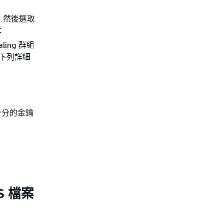
，然後選取
：
caling 群組
的下列詳細
身分的金鑰
S 檔案