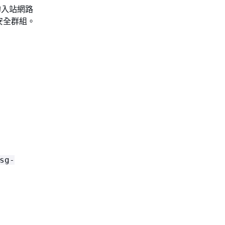
的入站網路
的安全群組。
sg-