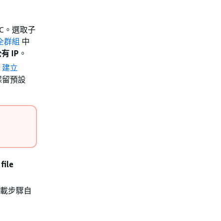
VPC。選取子
安全群組
中
 IP
。
：建立
保留預設
file
統掛載步驟自