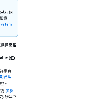
容器執行個
詳細資
 system
統選擇
高載
alue
(值)
需詳細資
週期管理
。
加密。
您為
步驟
案系統建立