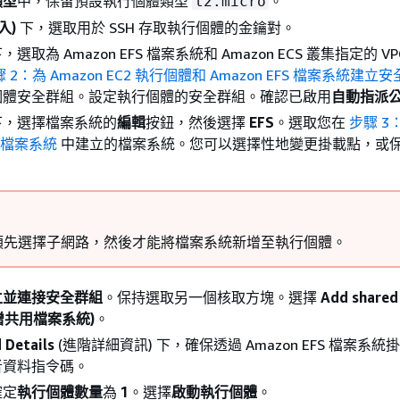
類型
中，保留預設執行個體類型
。
t2.micro
入)
下，選取用於 SSH 存取執行個體的金鑰對。
，選取為 Amazon EFS 檔案系統和 Amazon ECS 叢集指定的 
 2：為 Amazon EC2 執行個體和 Amazon EFS 檔案系統建立
個體安全群組。設定執行個體的安全群組。確認已啟用
自動指派公有
下，選擇檔案系統的
編輯
按鈕，然後選擇
EFS
。選取您在
步驟 3
FS 檔案系統
中建立的檔案系統。您可以選擇性地變更掛載點，或
須先選擇子網路，然後才能將檔案系統新增至執行個體。
立並連接安全群組
。保持選取另一個核取方塊。選擇
Add shared 
(新增共用檔案系統)
。
 Details
(進階詳細資訊) 下，確保透過 Amazon EFS 檔案系
者資料指令碼。
確定
執行個體數量
為
1
。選擇
啟動執行個體
。