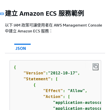
建立 Amazon ECS 服務範例
以下 IAM 政策可讓使用者在 AWS Management Console
中建立 Amazon ECS 服務：
JSON
{
"Version"
:
"2012-10-17"
,

"Statement"
: [

{
"Effect"
: 
"Allow"
,

"Action"
: [

"application-autoscalin
"application-autoscalin