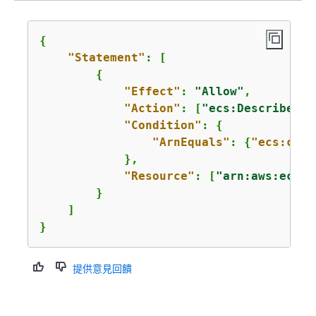
{
"Statement"
: [

{
"Effect"
: 
"Allow"
,

"Action"
: [
"ecs:DescribeTas
"Condition"
: 
{
"ArnEquals"
: 
{
"ecs:clus
            },

"Resource"
: [
"arn:aws:ecs:u
        }

    ]

}
提供意見回饋