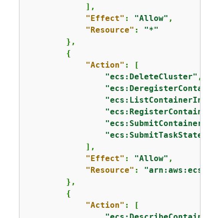
            ],

"Effect"
: 
"Allow"
,

"Resource"
: 
"*"
        },

{
"Action"
: [

"ecs:DeleteCluster"
,

"ecs:DeregisterContaine
"ecs:ListContainerInsta
"ecs:RegisterContainerI
"ecs:SubmitContainerSta
"ecs:SubmitTaskStateCha
            ],

"Effect"
: 
"Allow"
,

"Resource"
: 
"arn:aws:ecs:us
        },

{
"Action"
: [

"ecs:DescribeContainerI