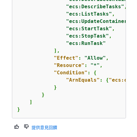
"ecs:DescribeTasks"
,

"ecs:ListTasks"
,

"ecs:UpdateContainerAge
"ecs:StartTask"
,

"ecs:StopTask"
,

"ecs:RunTask"
            ],

"Effect"
: 
"Allow"
,

"Resource"
: 
"*"
,

"Condition"
: 
{
"ArnEquals"
: 
{
"ecs:clus
            }

        }

    ]

}
提供意見回饋