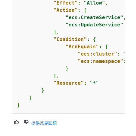
"Effect"
: 
"Allow"
,

"Action"
: [

"ecs:CreateService"
,

"ecs:UpdateService"
            ],

"Condition"
: 
{
"ArnEquals"
: 
{
"ecs:cluster"
: 
"arn
"ecs:namespace"
: 
"a
                }

            },

"Resource"
: 
"*"
        }

    ]

}
提供意見回饋