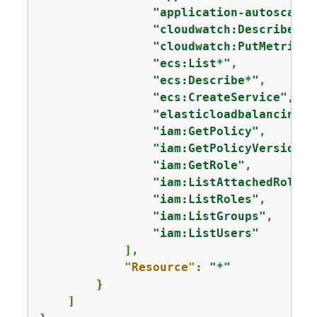
"application-autoscalin
"cloudwatch:DescribeAla
"cloudwatch:PutMetricAl
"ecs:List*"
,

"ecs:Describe*"
,

"ecs:CreateService"
,

"elasticloadbalancing:D
"iam:GetPolicy"
,

"iam:GetPolicyVersion"
,

"iam:GetRole"
,

"iam:ListAttachedRolePo
"iam:ListRoles"
,

"iam:ListGroups"
,

"iam:ListUsers"
            ],

"Resource"
: 
"*"
        }

    ]
