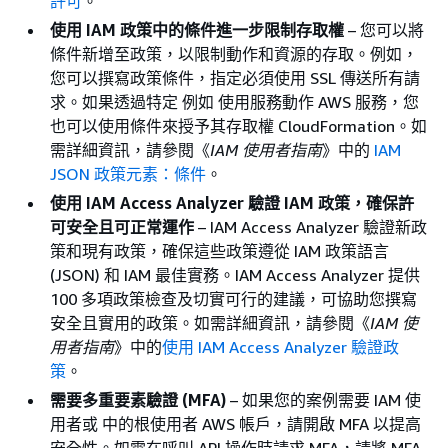
許可
。
使用 IAM 政策中的條件進一步限制存取權
– 您可以將
條件新增至政策，以限制動作和資源的存取。例如，
您可以撰寫政策條件，指定必須使用 SSL 傳送所有請
求。如果透過特定 例如 使用服務動作 AWS 服務，您
也可以使用條件來授予其存取權 CloudFormation。如
需詳細資訊，請參閱《
IAM 使用者指南
》中的
IAM
JSON 政策元素：條件
。
使用 IAM Access Analyzer 驗證 IAM 政策，確保許
可安全且可正常運作
– IAM Access Analyzer 驗證新政
策和現有政策，確保這些政策遵從 IAM 政策語言
(JSON) 和 IAM 最佳實務。IAM Access Analyzer 提供
100 多項政策檢查及切實可行的建議，可協助您撰寫
安全且實用的政策。如需詳細資訊，請參閱《
IAM 使
用者指南
》中的
使用 IAM Access Analyzer 驗證政
策
。
需要多重要素驗證 (MFA)
– 如果您的案例需要 IAM 使
用者或 中的根使用者 AWS 帳戶，請開啟 MFA 以提高
安全性。如需在呼叫 API 操作時請求 MFA，請將 MFA