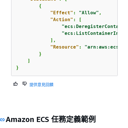
{
"Effect"
: 
"Allow"
,

"Action"
: [

"ecs:DeregisterContaine
"ecs:ListContainerInsta
            ],

"Resource"
: 
"arn:aws:ecs:us
        }

    ]

}
提供意見回饋
Amazon ECS 任務定義範例