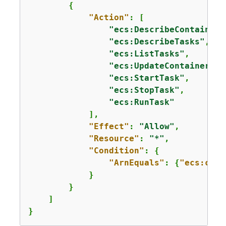
{
"Action"
: [

"ecs:DescribeContainerI
"ecs:DescribeTasks"
,

"ecs:ListTasks"
,

"ecs:UpdateContainerAge
"ecs:StartTask"
,

"ecs:StopTask"
,

"ecs:RunTask"
            ],

"Effect"
: 
"Allow"
,

"Resource"
: 
"*"
,

"Condition"
: 
{
"ArnEquals"
: 
{
"ecs:clus
            }

        }

    ]

}