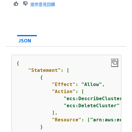
提供意見回饋
JSON
{
"Statement"
: [

{
"Effect"
: 
"Allow"
,

"Action"
: [

"ecs:DescribeClusters"
,

"ecs:DeleteCluster"
            ],

"Resource"
: [
"arn:aws:ecs:u
        }
