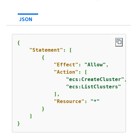
JSON
{
"Statement"
: [

{
"Effect"
: 
"Allow"
,

"Action"
: [

"ecs:CreateCluster"
,

"ecs:ListClusters"
            ],

"Resource"
: 
"*"
        }

    ]

}