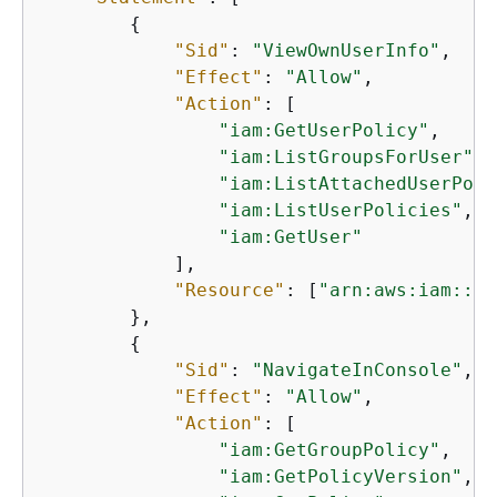
{
"Sid"
: 
"ViewOwnUserInfo"
,

"Effect"
: 
"Allow"
,

"Action"
: [

"iam:GetUserPolicy"
,

"iam:ListGroupsForUser"
,

"iam:ListAttachedUserPoli
"iam:ListUserPolicies"
,

"iam:GetUser"
            ],

"Resource"
: [
"arn:aws:iam::*:
        },

{
"Sid"
: 
"NavigateInConsole"
,

"Effect"
: 
"Allow"
,

"Action"
: [

"iam:GetGroupPolicy"
,

"iam:GetPolicyVersion"
,
