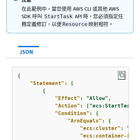
在此範例中，當您使用 AWS CLI 或其他 AWS
SDK 呼叫
API 時，您必須指定任
StartTask
務定義修訂，以便
映射相符。
Resource
JSON
{
"Statement"
: [

{
"Effect"
: 
"Allow"
,

"Action"
: [
"ecs:StartTask"
]
"Condition"
: 
{
"ArnEquals"
: 
{
"ecs:cluster"
: 
"arn
"ecs:container-inst