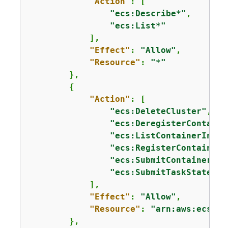
"Action"
: [

"ecs:Describe*"
,

"ecs:List*"
            ],

"Effect"
: 
"Allow"
,

"Resource"
: 
"*"
        },

{
"Action"
: [

"ecs:DeleteCluster"
,

"ecs:DeregisterContaine
"ecs:ListContainerInsta
"ecs:RegisterContainerI
"ecs:SubmitContainerSta
"ecs:SubmitTaskStateCha
            ],

"Effect"
: 
"Allow"
,

"Resource"
: 
"arn:aws:ecs:us
        },
