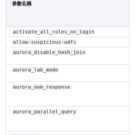
參數名稱
activate_all_roles_on_login
allow-suspicious-udfs
aurora_disable_hash_join
aurora_lab_mode
aurora_oom_response
aurora_parallel_query