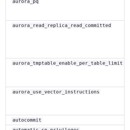
aurora_pq
aurora_read_replica_read_committed
aurora_tmptable_enable_per_table_limit
aurora_use_vector_instructions
autocommit
automatic_sp_privileges