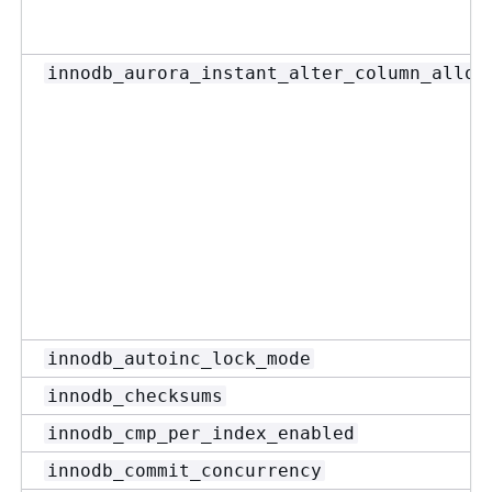
innodb_aurora_instant_alter_column_allow
innodb_autoinc_lock_mode
innodb_checksums
innodb_cmp_per_index_enabled
innodb_commit_concurrency