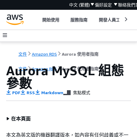
中文 (繁體)
偏好設定
聯絡我們
開始使用
服務指南
開發人員工具
文件
Amazon RDS
Aurora 使用者指南
Aurora MySQL 組態
文件
Amazon RDS
Aurora 使用者指南
參數
PDF
RSS
Markdown
焦點模式
在本頁面
本文為英文版的機器翻譯版本，如內容有任何歧義或不一