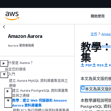
開始使用
文件
Amaz
Amazon Aurora
教學：
文件
Amaz
Aurora 使用者指南
集
什麼是 Aurora？
PDF
RSS
M
設定您的環境
入門
本文為英文版的
建立 Aurora MySQL 資料庫叢集並與之
連線
本文為英文版
建立 Aurora PostgreSQL 資料庫叢集
並與之連線
本教學課程說明如何安
教學：建立 Web 伺服器和 Amazon
Aurora 資料庫叢集
PostgreSQL 資
啟動 EC2 執行個體以與資料庫叢集連