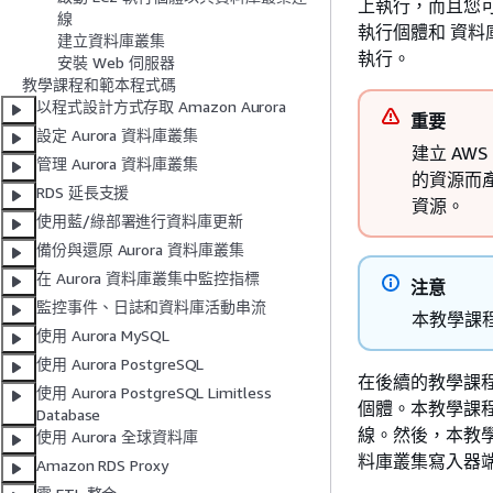
上執行，而且您
線
執行個體和
資料
建立資料庫叢集
執行。
安裝 Web 伺服器
教學課程和範本程式碼
以程式設計方式存取 Amazon Aurora
重要
設定 Aurora 資料庫叢集
建立 AW
管理 Aurora 資料庫叢集
的資源而
RDS 延長支援
資源。
使用藍/綠部署進行資料庫更新
備份與還原 Aurora 資料庫叢集
在 Aurora 資料庫叢集中監控指標
注意
監控事件、日誌和資料庫活動串流
本教學課程使
使用 Aurora MySQL
使用 Aurora PostgreSQL
在後續的教學課程中
使用 Aurora PostgreSQL Limitless
個體。本教學課
Database
線。然後，本教學
使用 Aurora 全球資料庫
料庫
叢集寫入器
Amazon RDS Proxy