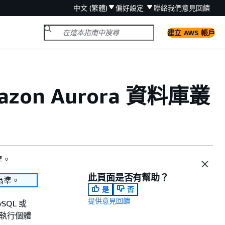
中文 (繁體)
偏好設定
聯絡我們
意見回饋
建立 AWS 帳戶
azon Aurora 資料庫叢
準。
此頁面是否有幫助？
為準。
是
否
提供意見回饋
SQL 或
C2 執行個體