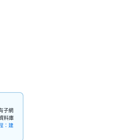
有子網
與資料庫
程：建