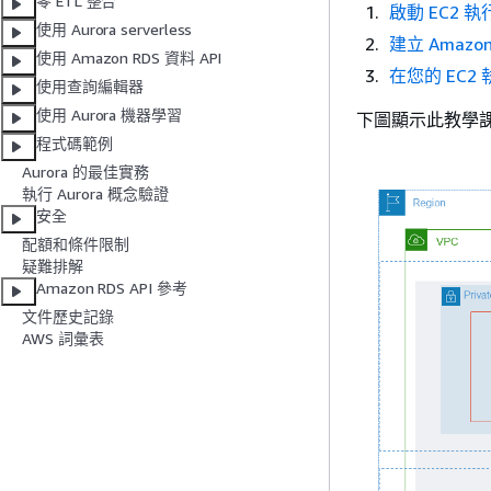
零 ETL 整合
啟動 EC2
使用 Aurora serverless
建立 Amazo
使用 Amazon RDS 資料 API
在您的 EC2
使用查詢編輯器
使用 Aurora 機器學習
下圖顯示此教學
程式碼範例
Aurora 的最佳實務
執行 Aurora 概念驗證
安全
配額和條件限制
疑難排解
Amazon RDS API 參考
文件歷史記錄
AWS 詞彙表