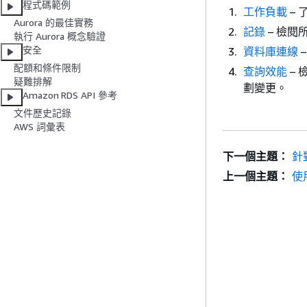
程式碼範例
工作負載
–
Aurora 的最佳實務
記錄
– 檢閱
執行 Aurora 概念驗證
安全
資料庫連線
配額和條件限制
查詢效能
–
疑難排解
劃變更。
Amazon RDS API 參考
文件歷史記錄
AWS 詞彙表
下一個主題：
針
上一個主題：
使用