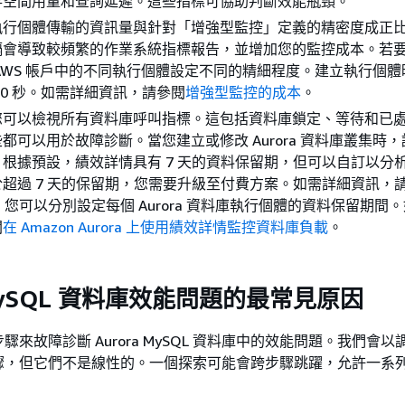
存空間用量和查詢延遲。這些指標可協助判斷效能瓶頸。
執行個體傳輸的資訊量與針對「增強型監控」定義的精密度成正
隔會導致較頻繁的作業系統指標報告，並增加您的監控成本。若
AWS 帳戶中的不同執行個體設定不同的精細程度。建立執行個體
60 秒。如需詳細資訊，請參閱
增強型監控的成本
。
 您可以檢視所有資料庫呼叫指標。這包括資料庫鎖定、等待和已
都可以用於故障診斷。當您建立或修改 Aurora 資料庫叢集時
。根據預設，績效詳情具有 7 天的資料保留期，但可以自訂以分
超過 7 天的保留期，您需要升級至付費方案。如需詳細資訊，
。您可以分別設定每個 Aurora 資料庫執行個體的資料保留期間
閱
在 Amazon Aurora 上使用績效詳情監控資料庫負載
。
 MySQL 資料庫效能問題的最常見原因
來故障診斷 Aurora MySQL 資料庫中的效能問題。我們會
驟，但它們不是線性的。一個探索可能會跨步驟跳躍，允許一系