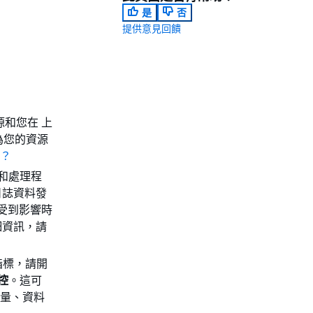
是
否
提供意見回饋
 資源和您在 上
為您的資源
h？
標和處理程
日誌資料發
主機受到影響時
細資訊，請
h 指標，請開
控
。這可
 用量、資料