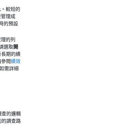
比。較短的
要管理成
時的預設
處理的列
，請選取
開
析長期的績
請參閱
績效
。如需詳細
以調查的邏輯
列的調查路