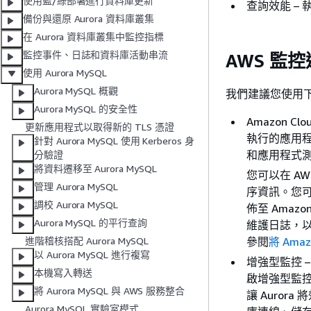
使用藍/綠部署進行資料庫更新
查詢效能 –
備份與還原 Aurora 資料庫叢集
在 Aurora 資料庫叢集中監控指標
監控事件、日誌和資料庫活動串流
AWS 監
使用 Aurora MySQL
Aurora MySQL 概觀
我們建議您使用下
Aurora MySQL 的安全性
Amazon Cl
更新應用程式以取得新的 TLS 憑證
執行的應用程
針對 Aurora MySQL 使用 Kerberos 身
和應用程式
分驗證
將資料遷移至 Aurora MySQL
您可以在 AW
管理 Aurora MySQL
序資訊。您可
調校 Aurora MySQL
佈至 Amaz
Aurora MySQL 的平行查詢
維護日誌，
參閱
將 Amaz
進階稽核搭配 Aurora MySQL
以 Aurora MySQL 進行複寫
增強型監控 – 
本機寫入轉送
啟增強型監控
將 Aurora MySQL 與 AWS 服務整合
讓 Auror
Aurora MySQL 實驗室模式