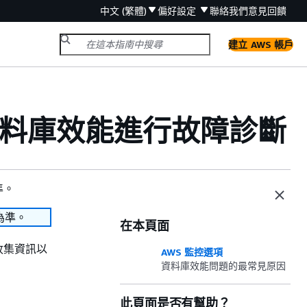
中文 (繁體)
偏好設定
聯絡我們
意見回饋
建立 AWS 帳戶
QL 資料庫效能進行故障診斷
準。
為準。
在本頁面
或收集資訊以
AWS 監控選項
資料庫效能問題的最常見原因
此頁面是否有幫助？