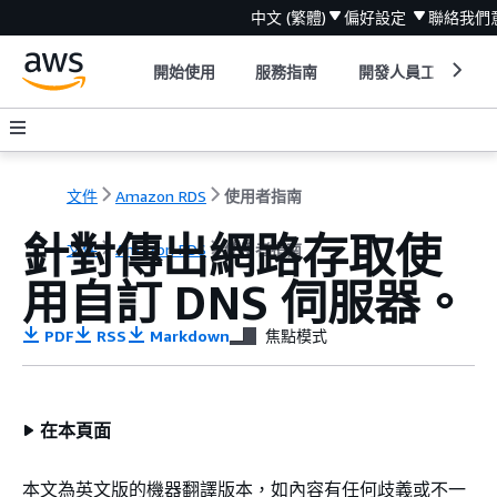
中文 (繁體)
偏好設定
聯絡我們
開始使用
服務指南
開發人員工具
文件
Amazon RDS
使用者指南
針對傳出網路存取使
文件
Amazon RDS
使用者指南
用自訂 DNS 伺服器。
PDF
RSS
Markdown
焦點模式
在本頁面
本文為英文版的機器翻譯版本，如內容有任何歧義或不一