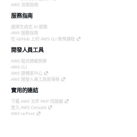
AWS 決策指南
服務指南
選擇生成式 AI 服務
AWS 服務指南
在 GitHub 上的 AWS CLI 教學課程
開發人員工具
AWS 程式碼範例庫
AWS CLI
AWS 建構家中心
AWS 開發人員工具部落格
實用的連結
下載 AWS 文件 MCP 伺服器
登入 AWS Console
AWS re:Post
隱私權
網站條款
Cookie 偏好設定
©
2026, Amazon Web Services, Inc.或其附屬公司。保留