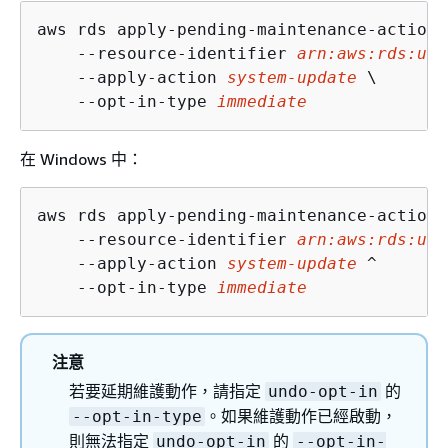
aws rds apply-pending-maintenance-action \
    --resource-identifier 
arn:aws:rds:us-
    --apply-action 
system-update
 \

    --opt-in-type 
immediate
在 Windows 中：
aws rds apply-pending-maintenance-action ^
    --resource-identifier 
arn:aws:rds:us-
    --apply-action 
system-update
 ^

    --opt-in-type 
immediate
注意
若要延期維護動作，請指定
的
undo-opt-in
。如果維護動作已經啟動，
--opt-in-type
則無法指定
的
undo-opt-in
--opt-in-