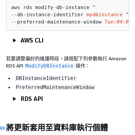
aws rds modify-db-instance ^

--db-instance-identifier 
mydbinstance
 ^

--preferred-maintenance-window 
Tue:04:00-
AWS CLI
若要調整偏好的維護時段，請搭配下列參數執行 Amazon
RDS API
操作：
ModifyDBInstance
DBInstanceIdentifier
PreferredMaintenanceWindow
RDS API
將更新套用至資料庫
執行個體