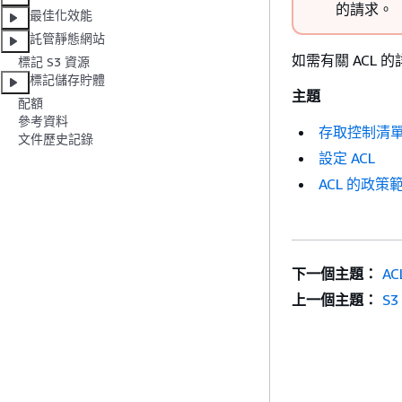
的請求。
最佳化效能
託管靜態網站
如需有關 ACL
標記 S3 資源
標記儲存貯體
主題
配額
參考資料
存取控制清單 (
文件歷史記錄
設定 ACL
ACL 的政策
下一個主題：
AC
上一個主題：
S3