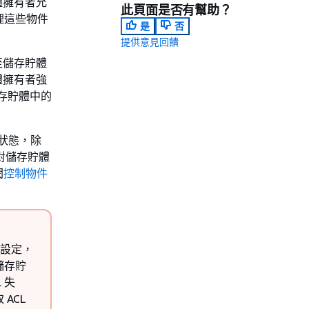
體擁有者允
此頁面是否有幫助？
管理這些物件
是
否
提供意見回饋
傳至儲存貯體
體擁有者強
儲存貯體中的
用狀態，除
對儲存貯體
閱
控制物件
行設定，
儲存貯
 失
ACL