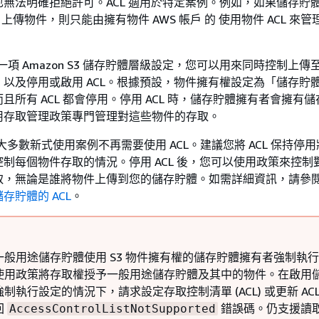
無法明確拒絕許可。ACL 適用於特定案例。例如，如果儲存貯
戶 上傳物件，則只能由擁有物件 AWS 帳戶 的 使用物件 ACL 來
一項 Amazon S3 儲存貯體層級設定，您可以用來同時控制上
以及停用或啟用 ACL。根據預設，物件擁有權設定為「儲存貯
且所有 ACL 都會停用。停用 ACL 時，儲存貯體擁有者會擁有
用存取管理政策專門管理對這些物件的存取。
 中的大多數新式使用案例不再需要使用 ACL。建議您將 ACL 保持停
制每個物件存取的情況。停用 ACL 後，您可以使用政策來控制
取，無論是誰將物件上傳到您的儲存貯體。如需詳細資訊，請參
存貯體的 ACL
。
一般用途儲存貯體使用 S3 物件擁有權的儲存貯體擁有者強制執
使用政策將存取權授予一般用途儲存貯體及其中的物件。在啟用
制執行設定的情況下，請求設定存取控制清單 (ACL) 或更新 ACL
回
錯誤碼。仍支援讀取 
AccessControlListNotSupported