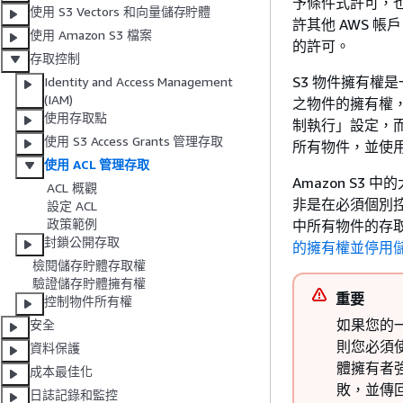
予條件式許可，也
使用 S3 Vectors 和向量儲存貯體
許其他 AWS 帳
使用 Amazon S3 檔案
的許可。
存取控制
S3 物件擁有權是
Identity and Access Management
(IAM)
之物件的擁有權，
使用存取點
制執行」設定，而
使用 S3 Access Grants 管理存取
所有物件，並使
使用 ACL 管理存取
Amazon S3
ACL 概觀
非是在必須個別控
設定 ACL
政策範例
中所有物件的存
封鎖公開存取
的擁有權並停用儲
檢閱儲存貯體存取權
驗證儲存貯體擁有權
重要
控制物件所有權
如果您的
安全
則您必須
資料保護
體擁有者強
成本最佳化
敗，並傳
日誌記錄和監控