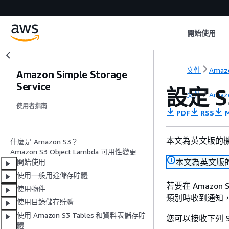
開始使用
文件
Amazo
Amazon Simple Storage
Service
設定 
文件
Amazo
使用者指南
PDF
RSS
M
本文為英文版的
什麼是 Amazon S3？
Amazon S3 Object Lambda 可用性變更
本文為英文版
開始使用
使用一般用途儲存貯體
若要在 Amazon
使用物件
類別時收到通知，您
使用目錄儲存貯體
使用 Amazon S3 Tables 和資料表儲存貯
您可以接收下列 
體