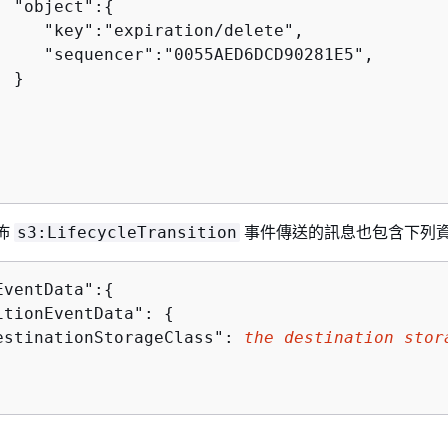
  "object":
{
     "key":"expiration/delete",

     "sequencer":"0055AED6DCD90281E5",        
 }

發佈
事件傳送的訊息也包含下列
s3:LifecycleTransition
EventData":
{
itionEventData": 
{
estinationStorageClass": 
the destination stor