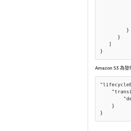
          
          
          
           
         }

      }

   ]

Amazon S3 為
"lifecycle
    "trans
        "d
    }

}