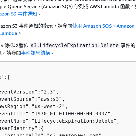
ple Queue Service (Amazon SQS) 佇列或 AWS Lambda 
azon S3 事件通知
。
azon S3 事件通知的指示，請參閱
使用 Amazon SQS、Amazon 
Lambda
。
 S3 傳送以發佈
事件的
s3:LifecycleExpiration:Delete
訊，請參閱
事件訊息結構
。
":[  

eventVersion":"2.3",

eventSource":"aws:s3",

awsRegion":"us-west-2",

eventTime":"1970-01-01T00:00:00.000Z",

eventName":"LifecycleExpiration:Delete",

userIdentity":
{
  "principalId":"s3.amazonaws.com"
