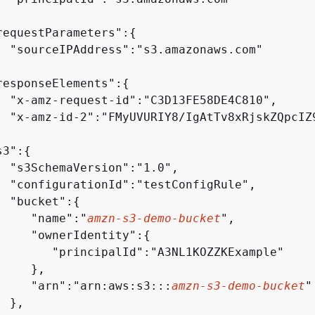


requestParameters":
{
  "sourceIPAddress":"s3.amazonaws.com"



responseElements":
{
  "x-amz-request-id":"C3D13FE58DE4C810",

  "x-amz-id-2":"FMyUVURIY8/IgAtTv8xRjskZQpcIZ9


s3":
{
  "s3SchemaVersion":"1.0",

  "configurationId":"testConfigRule",

  "bucket":
{
     "name":"
amzn-s3-demo-bucket
",

     "ownerIdentity":
{
        "principalId":"A3NL1KOZZKExample"

    },

     "arn":"arn:aws:s3:::
amzn-s3-demo-bucket
"

 },
