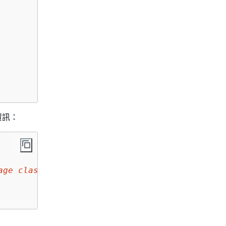
      

資訊：
age class for the object