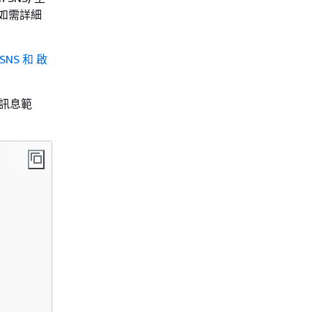
函數。如需詳細
SNS 和 啟
訊息範