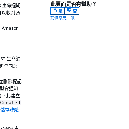
此頁面是否有幫助？
3 生命週期
是
否
您可以收到通
提供意見回饋
mazon
3 生命週
也會向您
立刪除標記
型會通知
夜)。此建立
Created
之儲存貯體
n SNS) 主