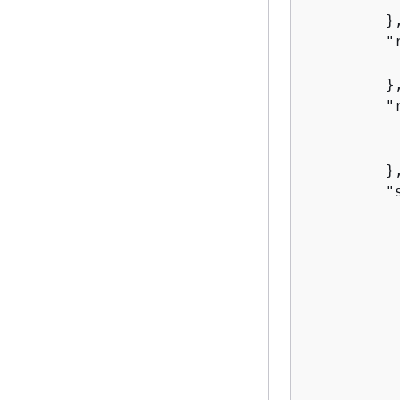
         },
         "
          
         },
         "
          
          
         },
         "
          
          
          
          
          
          
           
          
           