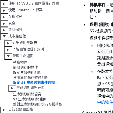
使用 S3 Vectors 和向量儲存貯體
轉換事件
– 
使用 Amazon S3 檔案
組態從一個 A
存取控制
知。
安全
過期 (刪除) 
資料保護
S3 根據您
成本最佳化
過期事件類
帳單與用量報告
刪除未
了解和管理儲存類別
s3:Lif
管理生命週期
期組態
轉換物件
發出通
即將到期的物件
在版本控
設定生命週期組態
時，
s3
使用其他儲存貯體組態
設定 S3 生命週期事件通知
您。S3
生命週期組態元素
時間可能
生命週期組態衝突
通知中
S3 生命週期組態範例
中的物
針對生命週期問題進行疑難排解
日誌記錄和監控
Amazon S3 可以將