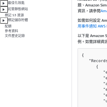
最佳化效能
題、Amazon Sim
託管靜態網站
資訊，請參閱
Am
標記 S3 資源
標記儲存貯體
如需如何設定 Am
用事件通知 AWS 
配額
參考資料
以下是 Amazon
文件歷史記錄
例。如需詳細資
{
   "Records
{
         "
         "
         "
         "
         "
         "
          