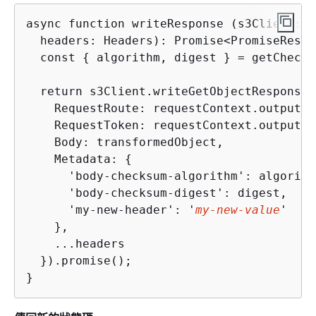
async function writeResponse (s3Client: S
  headers: Headers): Promise<PromiseResul
  const 
{
 algorithm, digest } = getChecks
  return s3Client.writeGetObjectResponse(
    RequestRoute: requestContext.outputRou
    RequestToken: requestContext.outputTok
    Body: transformedObject,

    Metadata: 
{
      'body-checksum-algorithm': algorithm
      'body-checksum-digest': digest,

      'my-new-header': '
my-new-value
' 

    },

    ...headers

  }).promise();

}