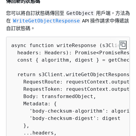
傳回新的狀態碼
您可以將自訂狀態碼傳回至
用戶端，方法為
GetObject
在
API 操作請求中傳遞該
WriteGetObjectResponse
自訂狀態碼。
async function writeResponse (s3Client: S
  headers: Headers): Promise<PromiseResul
  const 
{
 algorithm, digest } = getChecks
  return s3Client.writeGetObjectResponse(
    RequestRoute: requestContext.outputRou
    RequestToken: requestContext.outputTok
    Body: transformedObject,

    Metadata: 
{
      'body-checksum-algorithm': algorithm
      'body-checksum-digest': digest

    },

    ...headers,
