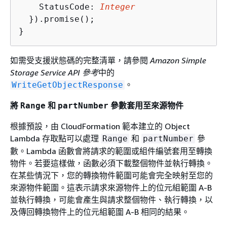
    StatusCode: 
Integer
  }).promise();

}
如需受支援狀態碼的完整清單，請參閱
Amazon Simple
Storage Service API 參考
中的
。
WriteGetObjectResponse
將
和
參數套用至來源物件
Range
partNumber
根據預設，由 CloudFormation 範本建立的 Object
Lambda 存取點可以處理
和
參
Range
partNumber
數。Lambda 函數會將請求的範圍或組件編號套用至轉換
物件。若要這樣做，函數必須下載整個物件並執行轉換。
在某些情況下，您的轉換物件範圍可能會完全映射至您的
來源物件範圍。這表示請求來源物件上的位元組範圍 A-B
並執行轉換，可能會產生與請求整個物件、執行轉換，以
及傳回轉換物件上的位元組範圍 A-B 相同的結果。