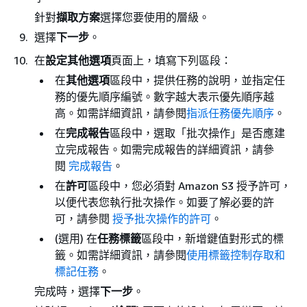
針對
擷取方案
選擇您要使用的層級。
選擇
下一步
。
在
設定其他選項
頁面上，填寫下列區段：
在
其他選項
區段中，提供任務的說明，並指定任
務的優先順序編號。數字越大表示優先順序越
高。如需詳細資訊，請參閱
指派任務優先順序
。
在
完成報告
區段中，選取「批次操作」是否應建
立完成報告。如需完成報告的詳細資訊，請參
閱
完成報告
。
在
許可
區段中，您必須對 Amazon S3 授予許可，
以便代表您執行批次操作。如要了解必要的許
可，請參閱
授予批次操作的許可
。
(選用) 在
任務標籤
區段中，新增鍵值對形式的標
籤。如需詳細資訊，請參閱
使用標籤控制存取和
標記任務
。
完成時，選擇
下一步
。