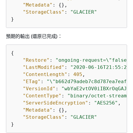
"Metadata"
: 
{
},

"StorageClass"
: 
"GLACIER"
}
預期的輸出 (還原已完成)：
{
"Restore"
: 
"ongoing-request=\"false\"
"LastModified"
: 
"2020-06-16T21:55:22+
"ContentLength"
: 
405
,

"ETag"
: 
"\"b662d79adeb7c8d787ea7eafb9
"VersionId"
: 
"wbYaE2vtOV0iIBXrOqGAJt3
"ContentType"
: 
"binary/octet-stream"
,

"ServerSideEncryption"
: 
"AES256"
,

"Metadata"
: 
{
},

"StorageClass"
: 
"GLACIER"
}