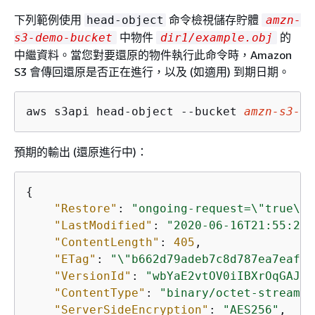
下列範例使用
命令檢視儲存貯體
head-object
amzn-
中物件
的
s3-demo-bucket
dir1/example.obj
中繼資料。當您對要還原的物件執行此命令時，Amazon
S3 會傳回還原是否正在進行，以及 (如適用) 到期日期。
aws s3api head-object --bucket 
amzn-s3-de
預期的輸出 (還原進行中)：
{
"Restore"
: 
"ongoing-request=\"true\""
"LastModified"
: 
"2020-06-16T21:55:22+
"ContentLength"
: 
405
,

"ETag"
: 
"\"b662d79adeb7c8d787ea7eafb9
"VersionId"
: 
"wbYaE2vtOV0iIBXrOqGAJt3
"ContentType"
: 
"binary/octet-stream"
,

"ServerSideEncryption"
: 
"AES256"
,
