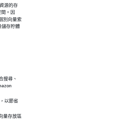
資源的存
空間。因
對個別向量索
量儲存貯體
混合搜尋、
azon
放區，以節省
 用作向量存放區