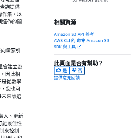
不常查詢提供
 操作集，以
共同運作的關
相關資源
Amazon S3 API 參考
AWS CLI 的 命令 Amazon S3
SDK 與工具
在向量索引
此頁面是否有幫助？
向量會建立為
是
否
)，因此相
提供意見回饋
不是從數學
時，您也可
供未來篩選
您寫入、更新
的可能最佳性
機制來控制
引限制，和