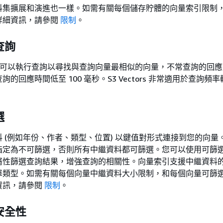
料集擴展和演進也一樣。如需有關每個儲存貯體的向量索引限制
詳細資訊，請參閱
限制
。
查詢
，您可以執行查詢以尋找與查詢向量最相似的向量，不常查詢的回
的回應時間低至 100 毫秒。S3 Vectors 非常適用於查詢頻
選
 (例如年份、作者、類型、位置) 以鍵值對形式連接到您的向量
指定為不可篩選，否則所有中繼資料都可篩選。您可以使用可篩
屬性篩選查詢結果，增強查詢的相關性。向量索引支援中繼資料
單類型。如需有關每個向量中繼資料大小限制，和每個向量可篩
資訊，請參閱
限制
。
安全性