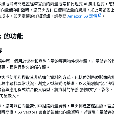
級搜尋時間建置經濟實惠的向量搜索和代理式 AI 應用程式，您
rs。使用向量儲存貯體時，您只需支付已使用數量的費用，如此可節省
的成本。如需定價的詳細資訊，請參閱
Amazon S3 定價
。
rs 的功能
存
rs 是雲端中第一個用於儲存和查詢向量的專用物件儲存體。向量儲存
實惠、彈性且耐久的儲存體。
換客戶使用和擷取其非結構化資料的方式，包括偵測醫療影像的
片段中尋找異常狀況、瀏覽大型程式碼基礎，以及識別與特定法
些新興應用程式結合嵌入模型，將資料的語義 (例如文字、影像
值向量嵌入。
中，您可以在向量索引中組織向量資料，無需佈建基礎設施。當
時間後，S3 Vectors 會自動最佳化向量資料，以實現向量儲