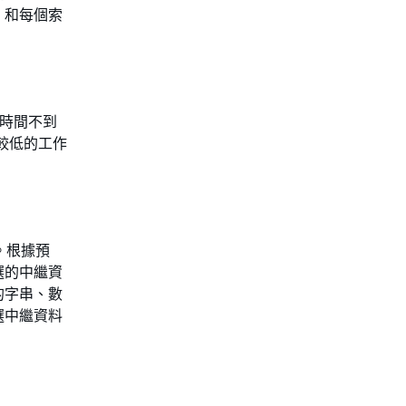
，和每個索
應時間不到
率較低的工作
。根據預
選的中繼資
的字串、數
選中繼資料