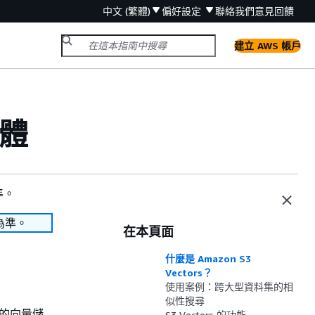
中文 (繁體)
偏好設定
聯絡我們
意見回饋
建立 AWS 帳戶
貯體
準。
為準。
在本頁面
什麼是 Amazon S3
Vectors？
使用案例：跨大型資料集的相
似性搜尋
佳化的向量儲
S3 Vectors 的功能