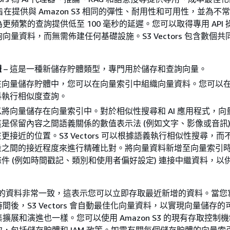
ors 旨在提供與 Amazon S3 相同的彈性、耐用性和可用性，並為
更頻繁的查詢提供低至 100 毫秒的延遲。您可以取得專用 API
向量資料，而無需佈建任何基礎設施。S3 Vectors 包含數個
體
– 這是一種新儲存貯體類型，專門用於儲存和查詢向量。
 在向量儲存貯體中，您可以在向量索引中組織向量資料。您可以
料執行相似度查詢。
可以將向量儲存在向量索引中。對於相似性搜尋和 AI 應用程式，
是保留內容之間語義關係的數值表示法 (例如文字、影像或音訊
更接近的位置。S3 Vectors 可以根據語義執行相似性搜尋，而
量之間的接近程度來進行精確比對。將向量資料新增至向量索引
件 (例如時間戳記、類別和使用者偏好設定) 連接中繼資料，以
ctors 的資料非常一致，這表示您可以立即存取最近新增的資料。當
間後，S3 Vectors 會自動最佳化向量資料，以實現向量儲存
擴展和演進也一樣。您可以使用 Amazon S3 的現有存取控制
，包括儲存貯體和 IAM 政策。如需有關每個儲存貯體的向量索