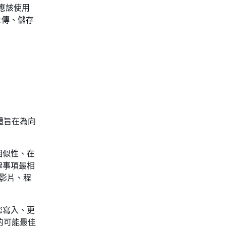
應該使用
上傳、儲存
貯體旨在為向
相似性、在
律事項最相
、影片、程
您寫入、更
存的可能最佳