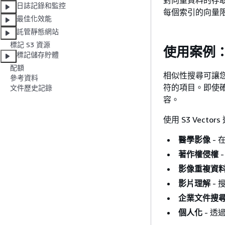
日誌記錄和監控
每個索引的向量
最佳化效能
託管靜態網站
標記 S3 資源
使用案例
標記儲存貯體
配額
相似性搜尋可讓
參考資料
符的項目。即使
文件歷史記錄
容。
使用 S3 Vec
醫學影像
-
著作權侵權
影像重複資
影片理解
-
企業文件搜
個人化
- 