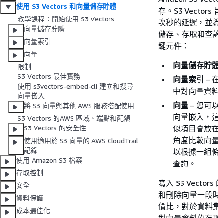
使用 S3 Vectors 和向量儲存貯體
存。S3 Vect
教學課程：開始使用 S3 Vectors
次秒的延遲，並為
向量儲存貯體
儲存、存取和查詢
向量索引
鍵元件：
向量
向量儲存貯
限制
S3 Vectors 最佳實務
向量索引
–
使用 s3vectors-embed-cli 建立和搜尋
中對向量資
向量嵌入
向量
– 您
將 S3 向量與其他 AWS 服務搭配使用
向量嵌入，這
S3 Vectors 的AWS 區域、端點和配額
似項目會放在
S3 Vectors 的安全性
角度比較向
使用適用於 S3 向量的 AWS CloudTrail
記錄
以根據一組條
使用 Amazon S3 檔案
查詢。
存取控制
寫入 S3 Ve
安全
和刪除向量一段時
資料保護
價比，對於資料集
成本最佳化
對向量資料的存取