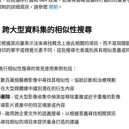
限制的詳細資訊，請參閱
限制
。
：跨大型資料集的相似性搜尋
您根據其向量表示法來尋找概念上彼此相關的項目，而不是與關
確切的單字或視覺元素不同，這些搜尋也會識別具有相似意義或
tors 進行相似性搜尋的常見使用案例包括：
 在數百萬個醫療影像中尋找其相似性，協助診斷和治療規劃
- 在大型媒體庫中識別潛在的衍生內容
料刪除
- 從大型影像收集中偵測並移除重複或近乎重複的影像
 搜尋影片資產中的特定場景或內容
尋
- 啟用跨企業文件的語義搜尋，以根據意義尋找相關資訊
透過尋找相似的項目來提供量身打造的建議