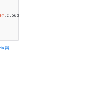
44
:cloud-function-list-write</CloudFunction>

da 與