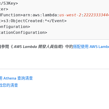
/S3Key>

er>

dFunction>arn:aws:lambda:
us-west-2
:
2222333344
t>s3:ObjectCreated:*</Event>

nfiguration>

cationConfiguration>
請參閱《
AWS Lambda 開發人員指南
》中的
搭配使用 AWS Lamb
 Athena 查詢清查
找您的清查