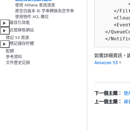
          <
使用 Athena 查詢清查
     </Filt
將空白版本 ID 字串轉換為空字串
使用物件 ACL 欄位
     <Clou
最佳化效能
     <Even
託管靜態網站
  </QueueCo
標記 S3 資源
  </Notifi
標記儲存貯體
配額
如需詳細資訊，
參考資料
Amazon S3
。
文件歷史記錄
下一個主題：
使用
上一個主題：
尋