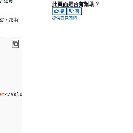
如需詳細資
此頁面是否有幫助？
是
否
提供意見回饋
案，都由
et
</Value>
