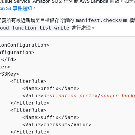
e Queue Service (Amazon SQS) 佇列或 AWS Lambda 函數。
on S3 事件通知
。
定義所有最近新增至目標儲存貯體的
檔
manifest.checksum
進行處理。
oud-function-list-write
ionConfiguration>

figuration>

</Id>

er>

S3Key>

   <FilterRule>

        <Name>prefix</Name>

        <Value>
destination-prefix
/
source-buck
    </FilterRule>

   <FilterRule>

        <Name>suffix</Name>

        <Value>checksum</Value>

    </FilterRule>
