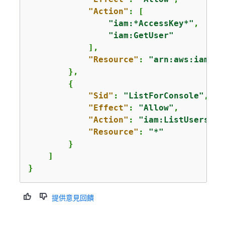
"Action"
: [

"iam:*AccessKey*"
,

"iam:GetUser"
            ],

"Resource"
: 
"arn:aws:iam::*
        },

{
"Sid"
: 
"ListForConsole"
,

"Effect"
: 
"Allow"
,

"Action"
: 
"iam:ListUsers"
,

"Resource"
: 
"*"
        }

    ]

}
提供意見回饋