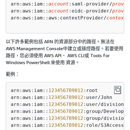
arn:aws:iam::
account
:saml-provider/
provid
arn:aws:iam::
account
:oidc-provider/
provid
arn:aws:iam::aws:contextProvider/
context-
以下許多範例包括 ARN 的資源部分中的路徑。無法在
AWS Management Console中建立或操控路徑。若要使用
路徑，您必須使用 AWS API、 AWS CLI或 Tools for
Windows PowerShell 來使用 資源。
範例：
arn:aws:iam::
123456789012
:root

arn:aws:iam::
123456789012
:user/John

arn:aws:iam::
123456789012
:user/division_a
arn:aws:iam::
123456789012
:group/Developers
arn:aws:iam::
123456789012
:group/division_
arn:aws:iam::
123456789012
:role/S3Access
