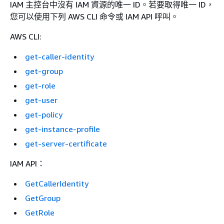
IAM 主控台中沒有 IAM 資源的唯一 ID。若要取得唯一 ID，
您可以使用下列 AWS CLI 命令或 IAM API 呼叫。
AWS CLI:
get-caller-identity
get-group
get-role
get-user
get-policy
get-instance-profile
get-server-certificate
IAM API：
GetCallerIdentity
GetGroup
GetRole