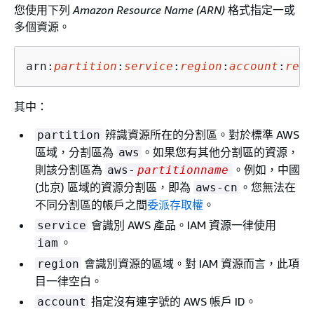
您使用下列
Amazon Resource Name (ARN)
格式指定一或
多個資源。
arn:
partition
:
service
:
region
:
account
:
reso
其中：
辨識資源所在的分割區。對於標準 AWS
partition
區域，分割區為
。如果您有其他分割區的資源，
aws
則該分割區為
。例如，中國
aws-
partitionname
(北京) 區域的資源分割區，即為
。您無法在
aws-cn
不同分割區的帳戶之間
委派存取權
。
會識別 AWS 產品。IAM 資源一律使用
service
。
iam
會識別資源的區域。對 IAM 資源而言，此項
region
目一律空白。
指定沒有連字號的 AWS 帳戶 ID。
account