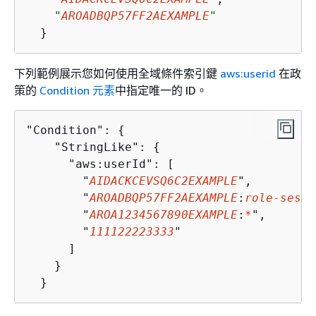
"
AROADBQP57FF2AEXAMPLE
"
  }
下列範例展示您如何使用全域條件索引鍵
aws:userid
在政
策的
Condition 元素
中指定唯一的 ID。
"Condition": 
{
    "StringLike": 
{
      "aws:userId": [

        "
AIDACKCEVSQ6C2EXAMPLE
",

        "
AROADBQP57FF2AEXAMPLE
:
role-sessi
        "
AROA1234567890EXAMPLE
:
*
",

        "
111122223333
"

      ]

    }

  }