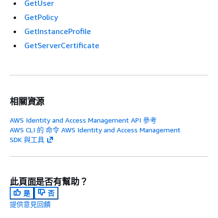
GetUser
GetPolicy
GetInstanceProfile
GetServerCertificate
相關資源
AWS Identity and Access Management API 參考
AWS CLI 的 命令 AWS Identity and Access Management
SDK 與工具
此頁面是否有幫助？
是
否
提供意見回饋