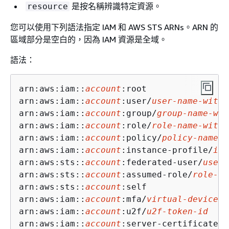
是按名稱辨識特定資源。
resource
您可以使用下列語法指定 IAM 和 AWS STS ARNs。ARN 的
區域部分是空白的，因為 IAM 資源是全域。
語法：
arn:aws:iam::
account
:root  

arn:aws:iam::
account
:user/
user-name-with-
arn:aws:iam::
account
:group/
group-name-wit
arn:aws:iam::
account
:role/
role-name-with-
arn:aws:iam::
account
:policy/
policy-name-w
arn:aws:iam::
account
:instance-profile/
ins
arn:aws:sts::
account
:federated-user/
user-
arn:aws:sts::
account
:assumed-role/
role-na
arn:aws:sts::
account
:self

arn:aws:iam::
account
:mfa/
virtual-device-n
arn:aws:iam::
account
:u2f/
u2f-token-id
arn:aws:iam::
account
:server-certificate/
c