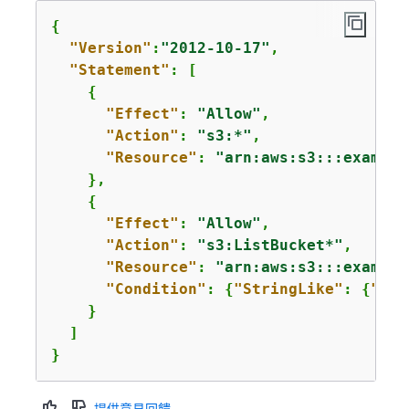
{
"Version"
:
"2012-10-17"
,

"Statement"
: [

{
"Effect"
: 
"Allow"
,

"Action"
: 
"s3:*"
,

"Resource"
: 
"arn:aws:s3:::example
    },

{
"Effect"
: 
"Allow"
,

"Action"
: 
"s3:ListBucket*"
,

"Resource"
: 
"arn:aws:s3:::example
"Condition"
: 
{
"StringLike"
: 
{
"s3:
    }

  ]

}
提供意見回饋