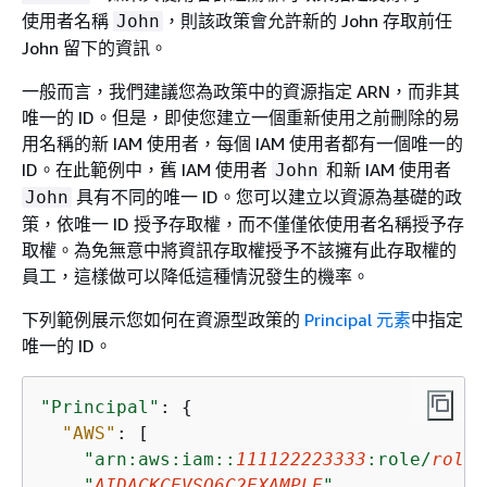
使用者名稱
，則該政策會允許新的 John 存取前任
John
John 留下的資訊。
一般而言，我們建議您為政策中的資源指定 ARN，而非其
唯一的 ID。但是，即使您建立一個重新使用之前刪除的易
用名稱的新 IAM 使用者，每個 IAM 使用者都有一個唯一的
ID。在此範例中，舊 IAM 使用者
和新 IAM 使用者
John
具有不同的唯一 ID。您可以建立以資源為基礎的政
John
策，依唯一 ID 授予存取權，而不僅僅依使用者名稱授予存
取權。為免無意中將資訊存取權授予不該擁有此存取權的
員工，這樣做可以降低這種情況發生的機率。
下列範例展示您如何在資源型政策的
Principal 元素
中指定
唯一的 ID。
"Principal"
: 
{
"AWS"
: [

"arn:aws:iam::
111122223333
:role/
role-
"
AIDACKCEVSQ6C2EXAMPLE
"
,
