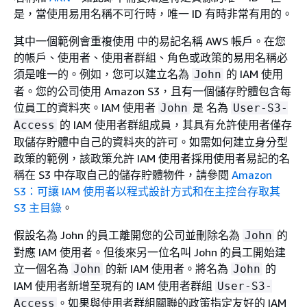
是，當使用易用名稱不可行時，唯一 ID 有時非常有用的。
其中一個範例會重複使用 中的易記名稱 AWS 帳戶。在您
的帳戶、使用者、使用者群組、角色或政策的易用名稱必
須是唯一的。例如，您可以建立名為
的 IAM 使用
John
者。您的公司使用 Amazon S3，且有一個儲存貯體包含每
位員工的資料夾。IAM 使用者
是 名為
John
User-S3-
的 IAM 使用者群組成員，其具有允許使用者僅存
Access
取儲存貯體中自己的資料夾的許可。如需如何建立身分型
政策的範例，該政策允許 IAM 使用者採用使用者易記的名
稱在 S3 中存取自己的儲存貯體物件，請參閱
Amazon
S3：可讓 IAM 使用者以程式設計方式和在主控台存取其
S3 主目錄
。
假設名為 John 的員工離開您的公司並刪除名為
的
John
對應 IAM 使用者。但後來另一位名叫 John 的員工開始建
立一個名為
的新 IAM 使用者。將名為
的
John
John
IAM 使用者新增至現有的 IAM 使用者群組
User-S3-
。如果與使用者群組關聯的政策指定友好的 IAM
Access